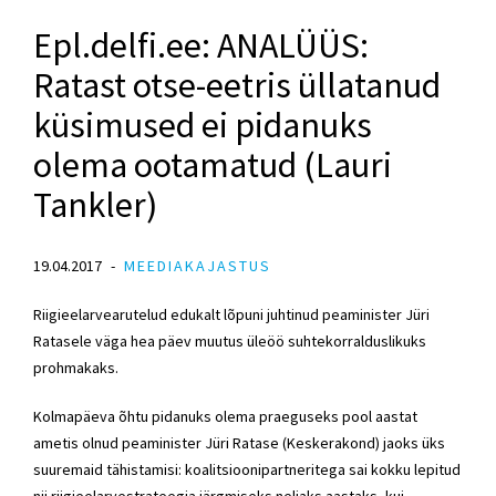
Epl.delfi.ee: ANALÜÜS:
Ratast otse-eetris üllatanud
küsimused ei pidanuks
olema ootamatud (Lauri
Tankler)
19.04.2017
MEEDIAKAJASTUS
Riigieelarvearutelud edukalt lõpuni juhtinud peaminister Jüri
Ratasele väga hea päev muutus üleöö suhtekorralduslikuks
prohmakaks.
Kolmapäeva õhtu pidanuks olema praeguseks pool aastat
ametis olnud peaminister Jüri Ratase (Keskerakond) jaoks üks
suuremaid tähistamisi: koalitsioonipartneritega sai kokku lepitud
nii riigieelarvestrateegia järgmiseks neljaks aastaks, kui