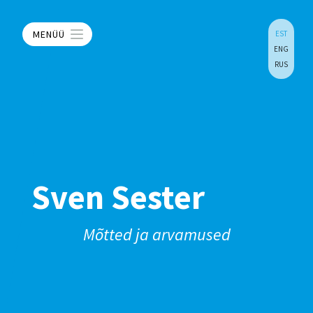
MENÜÜ
EST
ENG
RUS
Sven Sester
Mõtted ja arvamused