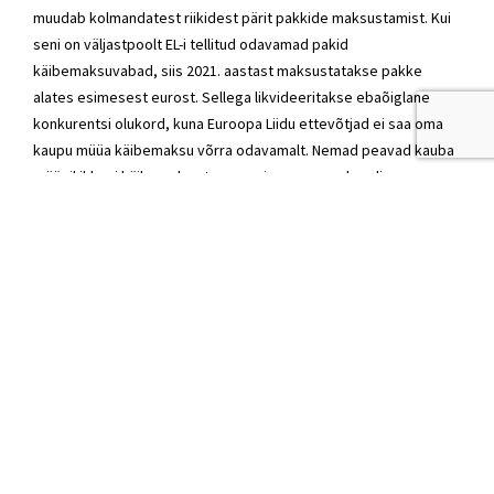
muudab kolmandatest riikidest pärit pakkide maksustamist. Kui
seni on väljastpoolt EL-i tellitud odavamad pakid
käibemaksuvabad, siis 2021. aastast maksustatakse pakke
alates esimesest eurost. Sellega likvideeritakse ebaõiglane
konkurentsi olukord, kuna Euroopa Liidu ettevõtjad ei saa oma
kaupu müüa käibemaksu võrra odavamalt. Nemad peavad kauba
müügil ikkagi käibemaksu tasuma ning see annab eelise
kolmandate riikide ettevõtjatele.
Selleks, et tajuda probleemi ulatust tuleb vaadata veelkord
numbritesse. Näiteks Omniva sõnul liikus läbi nende süsteemi
Eestis kokku 11,4 miljonit pakki. Üle poole sellest, st 6,1 miljonit
neist pakkidest tuli kolmandatest riikidest. Sellest 6,1 miljonist
omakorda 5,5 miljonit tuli Hiinast. Kuna suurem osa tellitud
kaubast on madala hinnaga (telefoniümbrised, riideesemed,
odavad ehted jms), siis on hinnatud iga-aastast maksukadu Eesti
riigile kümnetesse miljonitesse eurodesse.
2021. aastal kehtima hakkavad muudatused nõuavad Eesti
inimestelt natukene harjumist. Odavate (alla 22-euroste) Hiina