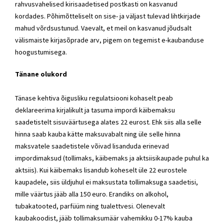
rahvusvahelised kirisaadetised postkasti on kasvanud
kordades. Põhimõtteliselt on sise- ja väljast tulevad lihtkirjade
mahud võrdsustunud. Vaevalt, et meil on kasvanud jõudsalt
välismaiste kirjasõprade arv, pigem on tegemist e-kaubanduse
hoogustumisega.
Tänane olukord
Tänase kehtiva õigusliku regulatsiooni kohaselt peab
deklareerima kirjalikult ja tasuma impordi käibemaksu
saadetistelt sisuväärtusega alates 22 eurost. Ehk siis alla selle
hinna saab kauba kätte maksuvabalt ning üle selle hinna
maksvatele saadetistele võivad lisanduda erinevad
impordimaksud (tollimaks, käibemaks ja aktsiisikaupade puhul ka
aktsiis). Kui käibemaks lisandub koheselt üle 22 eurostele
kaupadele, siis üldjuhul ei maksustata tollimaksuga saadetisi,
mille väärtus jääb alla 150 euro. Erandiks on alkohol,
tubakatooted, parfüüm ning tualettvesi. Olenevalt
kaubakoodist, jääb tollimaksumäär vahemikku 0-17% kauba