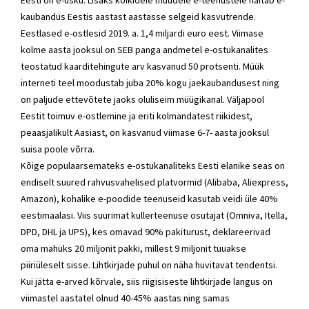
Eesti on e-usku. Lisaks kõikidele muudele e-teenustele näitab e-
kaubandus Eestis aastast aastasse selgeid kasvutrende.
Eestlased e-ostlesid 2019. a. 1,4 miljardi euro eest. Viimase
kolme aasta jooksul on SEB panga andmetel e-ostukanalites
teostatud kaarditehingute arv kasvanud 50 protsenti. Müük
interneti teel moodustab juba 20% kogu jaekaubandusest ning
on paljude ettevõtete jaoks oluliseim müügikanal. Väljapool
Eestit toimuv e-ostlemine ja eriti kolmandatest riikidest,
peaasjalikult Aasiast, on kasvanud viimase 6-7- aasta jooksul
suisa poole võrra.
Kõige populaarsemateks e-ostukanaliteks Eesti elanike seas on
endiselt suured rahvusvahelised platvormid (Alibaba, Aliexpress,
Amazon), kohalike e-poodide teenuseid kasutab veidi üle 40%
eestimaalasi. Viis suurimat kullerteenuse osutajat (Omniva, Itella,
DPD, DHL ja UPS), kes omavad 90% pakiturust, deklareerivad
oma mahuks 20 miljonit pakki, millest 9 miljonit tuuakse
piiriüleselt sisse. Lihtkirjade puhul on näha huvitavat tendentsi.
Kui jätta e-arved kõrvale, siis riigisiseste lihtkirjade langus on
viimastel aastatel olnud 40-45% aastas ning samas