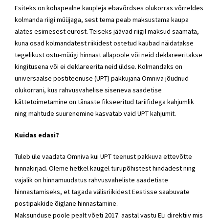
Esiteks on kohapealne kaupleja ebavõrdses olukorras võrreldes
kolmanda riigi müüjaga, sest tema peab maksustama kaupa
alates esimesest eurost. Teiseks jäävad riigil maksud saamata,
kuna osad kolmandatest riikidest ostetud kaubad näidatakse
tegelikust ostu-müügi hinnast allapoole või neid deklareeritakse
kingitusena või ei deklareerita neid üldse. Kolmandaks on
universaalse postiteenuse (UPT) pakkujana Omniva jõudnud
olukorrani, kus rahvusvahelise siseneva saadetise
kättetoimetamine on tänaste fikseeritud tariifidega kahjumlik
ning mahtude suurenemine kasvatab vaid UPT kahjumit.
Kuidas edasi?
Tuleb üle vaadata Omniva kui UPT teenust pakkuva ettevõtte
hinnakirjad. Oleme hetkel kaugel turupõhistest hindadest ning
vajalik on hinnamuudatus rahvusvaheliste saadetiste
hinnastamiseks, et tagada välisriikidest Eestisse saabuvate
postipakkide õiglane hinnastamine.
Maksunduse poole pealt võeti 2017. aastal vastu ELi direktiiv mis