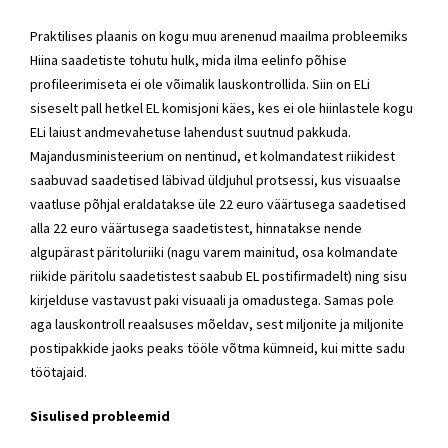
Praktilises plaanis on kogu muu arenenud maailma probleemiks
Hiina saadetiste tohutu hulk, mida ilma eelinfo põhise
profileerimiseta ei ole võimalik lauskontrollida. Siin on ELi
siseselt pall hetkel EL komisjoni käes, kes ei ole hiinlastele kogu
ELi laiust andmevahetuse lahendust suutnud pakkuda.
Majandusministeerium on nentinud, et kolmandatest riikidest
saabuvad saadetised läbivad üldjuhul protsessi, kus visuaalse
vaatluse põhjal eraldatakse üle 22 euro väärtusega saadetised
alla 22 euro väärtusega saadetistest, hinnatakse nende
algupärast päritoluriiki (nagu varem mainitud, osa kolmandate
riikide päritolu saadetistest saabub EL postifirmadelt) ning sisu
kirjelduse vastavust paki visuaali ja omadustega. Samas pole
aga lauskontroll reaalsuses mõeldav, sest miljonite ja miljonite
postipakkide jaoks peaks tööle võtma kümneid, kui mitte sadu
töötajaid.
Sisulised probleemid