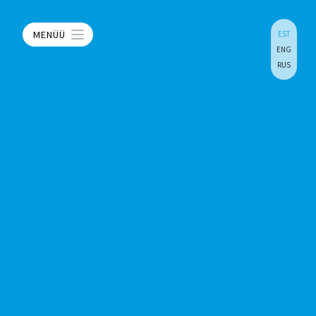
MENÜÜ
EST
ENG
RUS