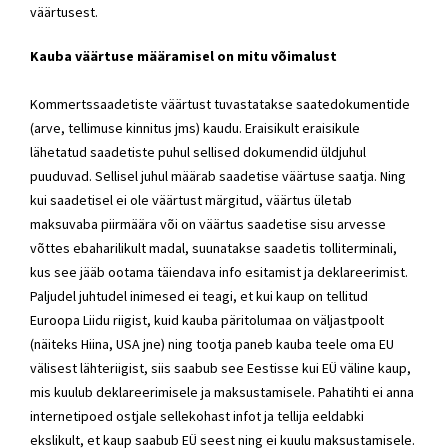
väärtusest.
Kauba väärtuse määramisel on mitu võimalust
Kommertssaadetiste väärtust tuvastatakse saatedokumentide
(arve, tellimuse kinnitus jms) kaudu. Eraisikult eraisikule
lähetatud saadetiste puhul sellised dokumendid üldjuhul
puuduvad. Sellisel juhul määrab saadetise väärtuse saatja. Ning
kui saadetisel ei ole väärtust märgitud, väärtus ületab
maksuvaba piirmäära või on väärtus saadetise sisu arvesse
võttes ebaharilikult madal, suunatakse saadetis tolliterminali,
kus see jääb ootama täiendava info esitamist ja deklareerimist.
Paljudel juhtudel inimesed ei teagi, et kui kaup on tellitud
Euroopa Liidu riigist, kuid kauba päritolumaa on väljastpoolt
(näiteks Hiina, USA jne) ning tootja paneb kauba teele oma EU
välisest lähteriigist, siis saabub see Eestisse kui EÜ väline kaup,
mis kuulub deklareerimisele ja maksustamisele. Pahatihti ei anna
internetipoed ostjale sellekohast infot ja tellija eeldabki
ekslikult, et kaup saabub EÜ seest ning ei kuulu maksustamisele.