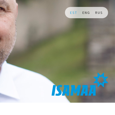
EST
ENG
RUS