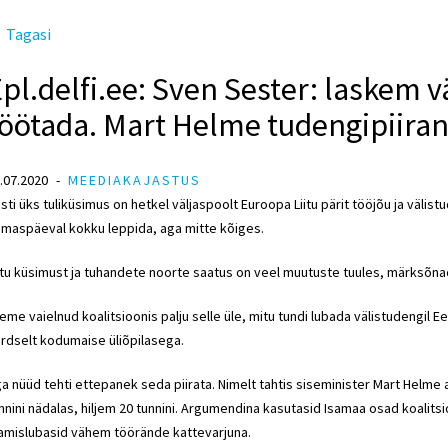
Tagasi
pl.delfi.ee: Sven Sester: laskem v
öötada. Mart Helme tudengipiiran
.07.2020
MEEDIAKAJASTUS
sti üks tuliküsimus on hetkel väljaspoolt Euroopa Liitu pärit tööjõu ja välist
maspäeval kokku leppida, aga mitte kõiges.
tu küsimust ja tuhandete noorte saatus on veel muutuste tuules, märksõna
eme vaielnud koalitsioonis palju selle üle, mitu tundi lubada välistudengil 
rdselt kodumaise üliõpilasega.
a nüüd tehti ettepanek seda piirata. Nimelt tahtis
siseminister
Mart Helme
a
nnini nädalas, hiljem 20 tunnini. Argumendina kasutasid Isamaa osad koalits
amislubasid vähem töörände kattevarjuna.