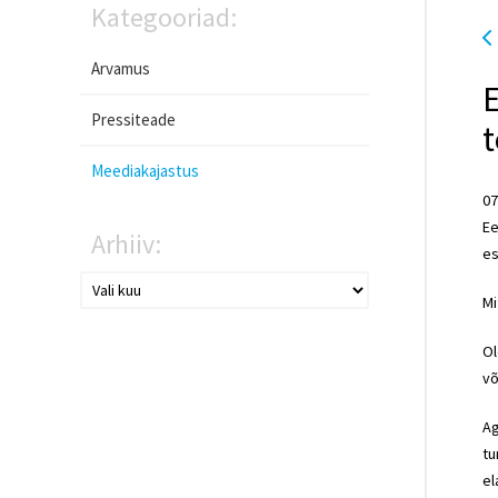
Kategooriad:
Arvamus
E
Pressiteade
t
Meediakajastus
07
Ee
Arhiiv:
es
Mi
Ol
võ
Ag
tu
el