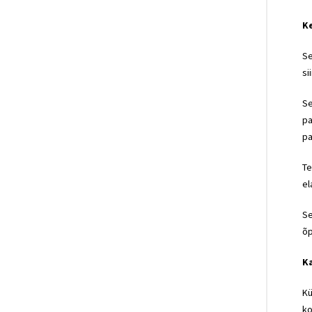
K
Se
si
Se
pa
pa
Te
el
Se
õp
K
Kü
ko