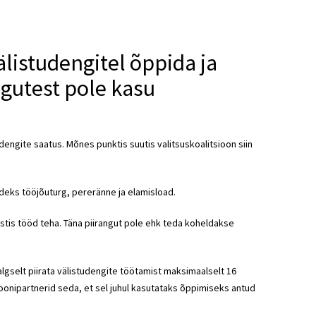
älistudengitel õppida ja
gutest pole kasu
udengite saatus. Mõnes punktis suutis valitsuskoalitsioon siin
deks tööjõuturg, pereränne ja elamisload.
Eestis tööd teha. Täna piirangut pole ehk teda koheldakse
lgselt piirata välistudengite töötamist maksimaalselt 16
ioonipartnerid seda, et sel juhul kasutataks õppimiseks antud