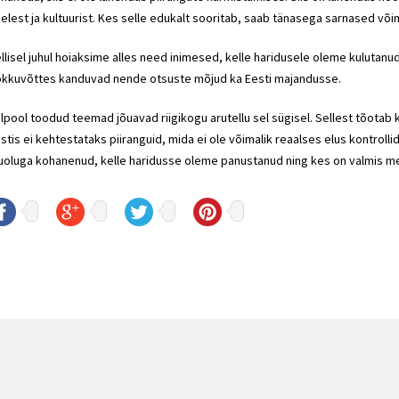
elest ja kultuurist. Kes selle edukalt sooritab, saab tänasega sarnased või
llisel juhul hoiaksime alles need inimesed, kelle haridusele oleme kulutan
kkuvõttes kanduvad nende otsuste mõjud ka Eesti majandusse.
lpool toodud teemad jõuavad riigikogu arutellu sel sügisel. Sellest tõotab k
stis ei kehtestataks piiranguid, mida ei ole võimalik reaalses elus kontroll
uoluga kohanenud, kelle haridusse oleme panustanud ning kes on valmis m