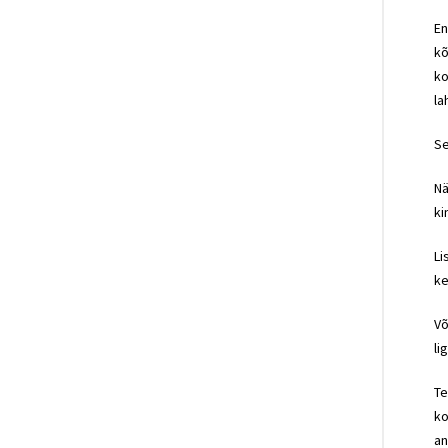
En
kõ
ko
la
Se
Nä
ki
Li
ke
Võ
li
Te
ko
an