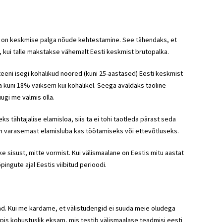
 on keskmise palga nõude kehtestamine. See tähendaks, et
l, kui talle makstakse vähemalt Eesti keskmist brutopalka.
teeni isegi kohalikud noored (kuni 25-aastased) Eesti keskmist
a kuni 18% väiksem kui kohalikel. Seega avaldaks taoline
ugi me valmis olla.
 tähtajalise elamisloa, siis ta ei tohi taotleda pärast seda
l on varasemast elamisluba kas töötamiseks või ettevõtluseks.
 sisust, mitte vormist. Kui välismaalane on Eestis mitu aastat
ngute ajal Eestis viibitud perioodi.
ad. Kui me kardame, et välistudengid ei suuda meie oludega
opis kohustuslik eksam, mis testib välismaalase teadmisi eesti