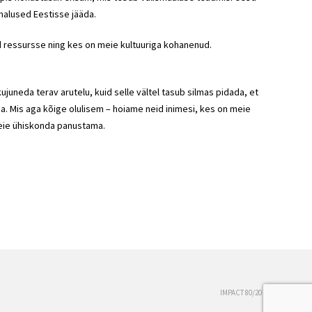
malused Eestisse jääda.
ud ressursse ning kes on meie kultuuriga kohanenud.
ujuneda terav arutelu, kuid selle vältel tasub silmas pidada, et
ida. Mis aga kõige olulisem – hoiame neid inimesi, kes on meie
eie ühiskonda panustama.
IMPACT 80/20