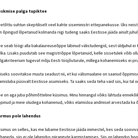
eskmise palga tupiktee
etõttu suhtun skeptiliselt veel kahte
siseministri
ettepanekusse. Üks neist
in õpingud lõpetanud kolmanda riigi tudeng saaks Eestisse jääda ainult juhu
e seab löögi alla bakalaureuseõppe läbinud välistudengid, sest üldjuhul ei 
lka. Lisaks puudutab see magistriõppe lõpetanuid, kelle sissetulek võib oll
lgakriteerium tugevat mõju Eesti tööjõuturule, millega kohanemiseks ei pru
iseks soovitakse muuta seadust nii, et kui välismaalane on saanud õppimiseks
amisluba püsivalt Eestisse asumiseks. Ta saaks seda teha vaid siis, kui ta
e on aga juba põhimõtteline küsimus. Minu hinnangul võiks lähtuda ennekõike
pinud ja meie oludega kohanenud, võiks elamisloa andmisel arvestada ka õpi
armus pole lahendus
simus on selles, kas me lubame Eestisse jääda inimestel, kes seda sooviv
haneda, siis ei ole lahendus piirangute karmistamises. Siis on lahendus ho