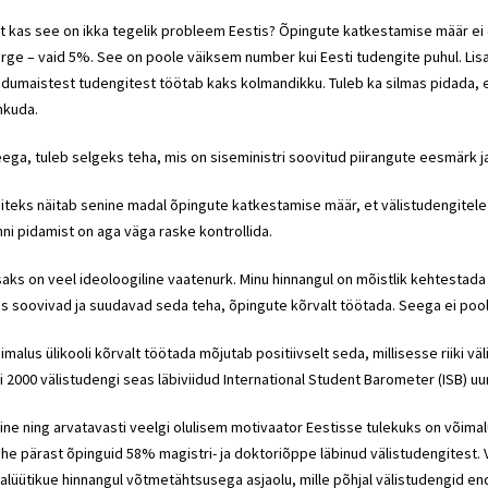
t kas see on ikka tegelik probleem Eestis? Õpingute katkestamise määr ei 
rge – vaid 5%. See on poole väiksem number kui Eesti tudengite puhul. Lisa
dumaistest tudengitest töötab kaks kolmandikku. Tuleb ka silmas pidada, et
hkuda.
ega, tuleb selgeks teha, mis on
siseministri
soovitud piirangute eesmärk ja 
iteks näitab senine madal õpingute katkestamise määr, et välistudengitele 
nni pidamist on aga väga raske kontrollida.
saks on veel ideoloogiline vaatenurk. Minu hinnangul on mõistlik kehtestada 
s soovivad ja suudavad seda teha, õpingute kõrvalt töötada. Seega ei pool
imalus ülikooli kõrvalt töötada mõjutab positiivselt seda, millisesse riiki 
gi 2000 välistudengi seas läbiviidud International Student Barometer (ISB) uu
ine ning arvatavasti veelgi olulisem motivaator Eestisse tulekuks on võima
he pärast õpinguid 58% magistri- ja doktoriõppe läbinud välistudengitest. 
alüütikue hinnangul võtmetähtsusega asjaolu, mille põhjal välistudengid en