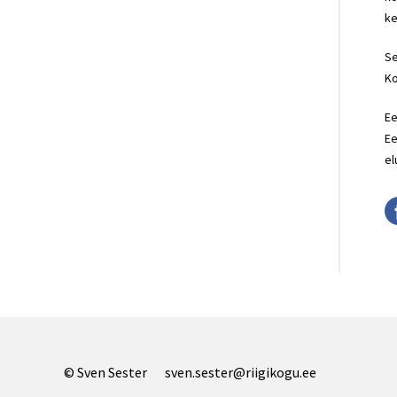
ke
Se
Ko
Ee
Ee
el
© Sven Sester
sven.sester@riigikogu.ee