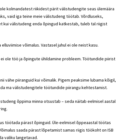
ole kolmandatest riikidest pärit välistudengite seas ülemäära
ks, vaid iga teine meie välistudeng töötab. Võrdluseks,
 kui välistudeng enda õpingud katkestab, tuleb tal riigist
elluviimise võimalus. Vastasel juhul ei ole neist kasu.
ei ole töö ja õpingute ühildamine probleem. Töötundide piirist
nii vähe piiranguid kui võimalik. Pigem peaksime lubama kõigil,
da ma välistudengitele töötundide piirangu kehtestamist.
välistudeng õppima minna otsustab – seda näitab eelmisel aastal
ring.
lus töötada pärast õpinguid. Üle-eelmisel õppeaastal töötas
Võimalus saada pärast lõpetamist samas riigis töökoht on ISB
da valiku langetavad.