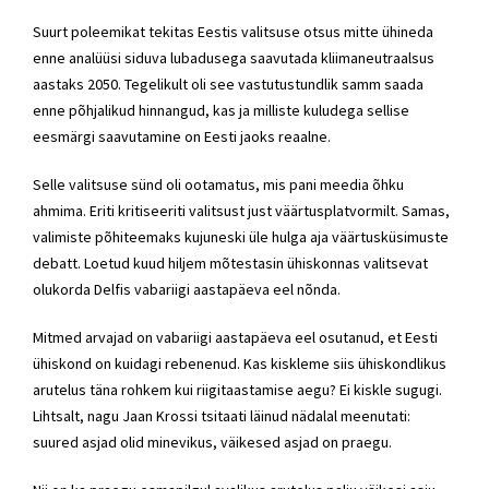
Suurt poleemikat tekitas Eestis valitsuse otsus mitte ühineda
enne analüüsi siduva lubadusega saavutada kliimaneutraalsus
aastaks 2050. Tegelikult oli see vastutustundlik samm saada
enne põhjalikud hinnangud, kas ja milliste kuludega sellise
eesmärgi saavutamine on Eesti jaoks reaalne.
Selle valitsuse sünd oli ootamatus, mis pani meedia õhku
ahmima. Eriti kritiseeriti valitsust just väärtusplatvormilt. Samas,
valimiste põhiteemaks kujuneski üle hulga aja väärtusküsimuste
debatt. Loetud kuud hiljem mõtestasin ühiskonnas valitsevat
olukorda Delfis vabariigi aastapäeva eel nõnda.
Mitmed arvajad on vabariigi aastapäeva eel osutanud, et Eesti
ühiskond on kuidagi rebenenud. Kas kiskleme siis ühiskondlikus
arutelus täna rohkem kui riigitaastamise aegu? Ei kiskle sugugi.
Lihtsalt, nagu Jaan Krossi tsitaati läinud nädalal meenutati:
suured asjad olid minevikus, väikesed asjad on praegu.