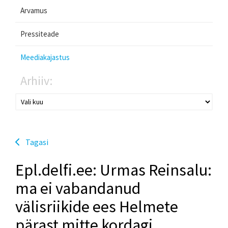
Arvamus
Pressiteade
Meediakajastus
Arhiiv:
Tagasi
Epl.delfi.ee: Urmas Reinsalu:
ma ei vabandanud
välisriikide ees Helmete
pärast mitte kordagi