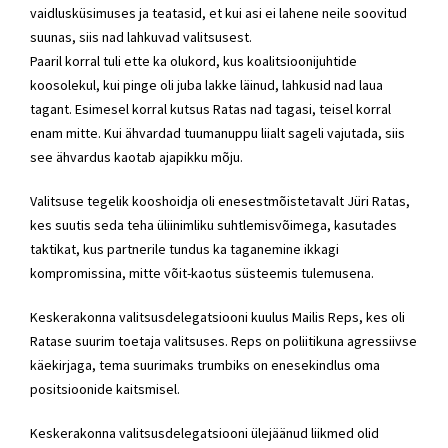
vaidlusküsimuses ja teatasid, et kui asi ei lahene neile soovitud
suunas, siis nad lahkuvad valitsusest.
Paaril korral tuli ette ka olukord, kus koalitsioonijuhtide
koosolekul, kui pinge oli juba lakke läinud, lahkusid nad laua
tagant. Esimesel korral kutsus Ratas nad tagasi, teisel korral
enam mitte. Kui ähvardad tuumanuppu liialt sageli vajutada, siis
see ähvardus kaotab ajapikku mõju.
Valitsuse tegelik kooshoidja oli enesestmõistetavalt
Jüri Ratas
,
kes suutis seda teha üliinimliku suhtlemisvõimega, kasutades
taktikat, kus partnerile tundus ka taganemine ikkagi
kompromissina, mitte võit-kaotus süsteemis tulemusena.
Keskerakonna
valitsusdelegatsiooni kuulus Mailis Reps, kes oli
Ratase suurim toetaja valitsuses. Reps on poliitikuna agressiivse
käekirjaga, tema suurimaks trumbiks on enesekindlus oma
positsioonide kaitsmisel.
Keskerakonna
valitsusdelegatsiooni ülejäänud liikmed olid