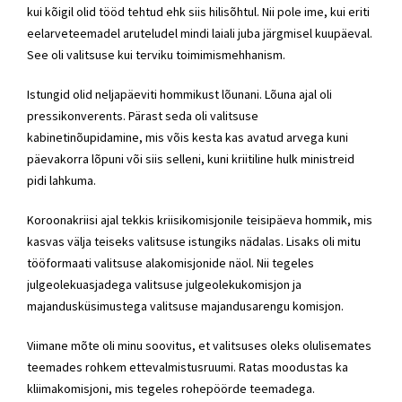
kui kõigil olid tööd tehtud ehk siis hilisõhtul. Nii pole ime, kui eriti
eelarveteemadel aruteludel mindi laiali juba järgmisel kuupäeval.
See oli valitsuse kui terviku toimimismehhanism.
Istungid olid neljapäeviti hommikust lõunani. Lõuna ajal oli
pressikonverents. Pärast seda oli valitsuse
kabinetinõupidamine, mis võis kesta kas avatud arvega kuni
päevakorra lõpuni või siis selleni, kuni kriitiline hulk ministreid
pidi lahkuma.
Koroonakriisi ajal tekkis kriisikomisjonile teisipäeva hommik, mis
kasvas välja teiseks valitsuse istungiks nädalas. Lisaks oli mitu
tööformaati valitsuse alakomisjonide näol. Nii tegeles
julgeolekuasjadega valitsuse julgeolekukomisjon ja
majandusküsimustega valitsuse majandusarengu komisjon.
Viimane mõte oli minu soovitus, et valitsuses oleks olulisemates
teemades rohkem ettevalmistusruumi. Ratas moodustas ka
kliimakomisjoni, mis tegeles rohepöörde teemadega.