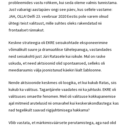
probleemides vastu rohkem, kui seda oleme valmis tunnistama.
Just vabariigi aastapäev ongi see päev, kus sellele vastame:
JAH, OLLA! Delfi 23. veebruar 2020 Eestis pole varem olnud
ühtegi teist valitsust, mille suhtes oleks rakendatud nii
frontaalset rünnakut.
Keskne strateegia oli
EKRE
seisukohtade eksponeerimine
võimalikult suure ja dramaatilise tähelepanuga, vastandades
neid seisukohti just
Jüri Ratasele
kui isikule. Mul on raske
uskuda, et need aktsioonid olid spontaansed, selleks oli
meediaruumis välja joonistunud käekiri liialt šabloonne.
Nende aktsioonide keskmes oli loogika, et kui kukub Ratas, siis
kukub ka valitsus. Tagantjärele vaadates nii ka juhtuski.
EKRE
oli
valitsuses omaette fenomen. Meil oli valitsuse kokkupanemise
ajal mitmeid arutelusid nii omavahel kui
keskerakondlastega
: kas
nad tegelikult saavad riigijuhtimisega hakkama?
Võib vastata, et märkimisväärsete perutamistega, aga nad olid