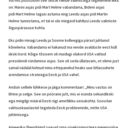
Või mis positsioon see teiste riikide valimistega tegelemine ikka
on: Marini asjas pidi
Mart Helme
vabandama, Bideni asjas
pidi
Mart Helme
tagasi astuma ning Leedu asjas pidi
Martin
Helme
tunnistama, et tal ei ole mingeid kahtlusi Leedu valimiste
õiguspärasuse kohta.
Eks pidin minagi Leedu ja Soome kolleegiga pärast juhtunut
kõnelema. Vabandama ei hakanud ma nende avalduste eest küll
ükski kord. Kõige tõsisem oli muidugi olukord USA valitud
presidendi ründamise asjus. See oli seda üllatavam, et olime just
samal nädalal kiitnud minu ettepanekul heaks uue liitlassuhete
arendamise strateegia Eesti ja USA vahel.
Andsin sellele lühikese ja jäiga kommentaari: „Minu vastus on
lihtne ja selge. See on pöörane jutt, mis ei esinda sekundikski
ega mingilgi määral Eesti riigi ametlikku seisukohta. Soovitan
valitsuskaaslastel tegeleda Eesti probleemide, mitte USA
juhtimisega.
Ameerika Ühendriigid saavad oma siseküsimustega meiepoolse