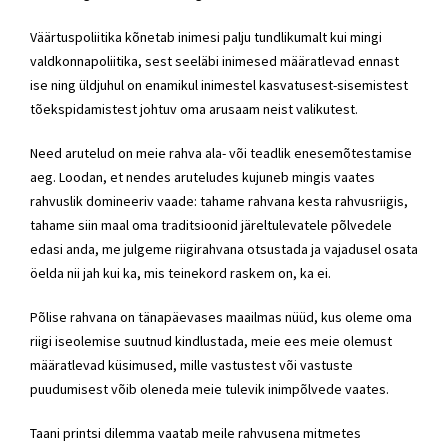
Väärtuspoliitika kõnetab inimesi palju tundlikumalt kui mingi
valdkonnapoliitika, sest seeläbi inimesed määratlevad ennast
ise ning üldjuhul on enamikul inimestel kasvatusest-sisemistest
tõekspidamistest johtuv oma arusaam neist valikutest.
Need arutelud on meie rahva ala- või teadlik enesemõtestamise
aeg. Loodan, et nendes aruteludes kujuneb mingis vaates
rahvuslik domineeriv vaade: tahame rahvana kesta rahvusriigis,
tahame siin maal oma traditsioonid järeltulevatele põlvedele
edasi anda, me julgeme riigirahvana otsustada ja vajadusel osata
öelda nii jah kui ka, mis teinekord raskem on, ka ei.
Põlise rahvana on tänapäevases maailmas nüüd, kus oleme oma
riigi iseolemise suutnud kindlustada, meie ees meie olemust
määratlevad küsimused, mille vastustest või vastuste
puudumisest võib oleneda meie tulevik inimpõlvede vaates.
Taani printsi dilemma vaatab meile rahvusena mitmetes