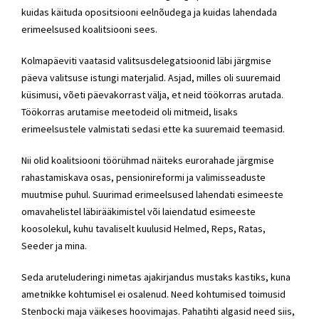
kuidas käituda opositsiooni eelnõudega ja kuidas lahendada
erimeelsused koalitsiooni sees.
Kolmapäeviti vaatasid valitsusdelegatsioonid läbi järgmise
päeva valitsuse istungi materjalid. Asjad, milles oli suuremaid
küsimusi, võeti päevakorrast välja, et neid töökorras arutada.
Töökorras arutamise meetodeid oli mitmeid, lisaks
erimeelsustele valmistati sedasi ette ka suuremaid teemasid.
Nii olid koalitsiooni töörühmad näiteks eurorahade järgmise
rahastamiskava osas, pensionireformi ja valimisseaduste
muutmise puhul. Suurimad erimeelsused lahendati esimeeste
omavahelistel läbirääkimistel või laiendatud esimeeste
koosolekul, kuhu tavaliselt kuulusid Helmed, Reps, Ratas,
Seeder ja mina.
Seda aruteluderingi nimetas ajakirjandus mustaks kastiks, kuna
ametnikke kohtumisel ei osalenud. Need kohtumised toimusid
Stenbocki maja väikeses hoovimajas. Pahatihti algasid need siis,