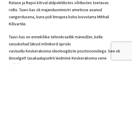
Ratase ja Repsi kõrval üldpoliitilistes võitlustes toetavas
rollis.
Taavi Aas
oli
majandusministri
ametisse asunud
vangerdusena, kuna pidi linnapea koha loovutama
Mihhail
Kõlvartile
.
Taavi Aas
on ennekõike tehnokraatlik mänedžer, kelle
seisukohad läksid mõnikord üpriski
vastuollu
Keskerakonna
ideoloogiliste positsioonidega. See oli
ilmselgelt tasakaalupunkti leidmine
Keskerakonna
vene
poliitikute tiivaga.
Jaak Aabi
iseloomustavad ka konkurendid seltsiva ja rahumeelse
inimesena, kelle ülesanne
Keskerakonnas
on ennekõike
omavalitsusjuhtidega tegelemine.
Tanel
Kiige
saamine
sotsiaalministriks
oli üllatav, eelmainitud põhjusel
ei soovinud seda kohta
Jaak Aab
ning Kiik pikaaegse Ratase
büroo direktorina pidi olema noorema põlve järelkasv valitsuses.
EKRE
ministrite delegatsioon oli märksa kirjum.
Mart Helme
oli