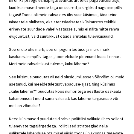
Nii on ka praegu esmapilgul avalikus arutelus palju väikesi asju,
kuid küsimused nende taga on suured ja kirglikud nagu inimpõlv
tagasi! Toona oli meie rahva ees üks suur küsimus, täna teine.
Inimestele olulistes, eksistentsiaalsetes küsimustes tekibki
erinevate suundade vahel vastasseis, mis ei näita mitte rahva
elujõuetust, vaid suutlikkust otsida arutelus tulevikusuund.
See ei ole ohu märk, see on pigem lootuse ja mure märk
käsikäes. Inimpõlv tagasi, loomeliitude pleenumil küsis Lennart
Meri meie rahvalt: kust tuleme, kuhu läheme?
See küsimus puudutas nii neid olusid, millesse võõrvõim oli meid
asetanud, kui meeldetuletust vabaduse-ajast. Ning küsimus
„kuhu läheme?“ puudutas koos numbritega eestlaste osakaalu
kahanemisest meid sama valusalt: kas läheme tühjusesse või
meil on võimalus?
Need küsimused puudutasid rahva poliitilisi valikuid ühes sellest
tulenevate tagajärgedega. Poliitilised strateegiad neile
valikutele lahenduse otsimisel viisid toona ühiskonnas tugevate,