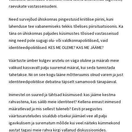
raevukate vastasseisudeni.
Need survejõud ühiskonnas pingestusid kriitilise piirini, kuni
lahenduse tee vabanemiseks tekkis tõelises piirsituatsioonis. Ka
täna on ühiskonnas paljudes küsimustes tõsised vastasseisud
ning need pole sugugi olu- või valdkonnapoliitilised, vaid
identiteedipoliitilised. KES ME OLEME? KAS ME JÄÄME?
Väärtuste ümber kulgev arutelu on väga oluline ja määrab meie
valikuid kasvavalt palju suuremal määral, kui seda tunnistada
tahetakse. Nii on see kogu lääne mõtteruumis olnud varem ja just
identiteedipoliitilise debatina täpselt samamoodi tänapäeval.
Inimestel on suured ja tähtsad küsimused: kas jääme kestma
rahvastena, kas säilib meie identiteet? Kellena ennast inimesed
määratlevad ja mis sellest tuleneb? Eesti praegustes
väärtusaruteludes sisaldub otsekui jäämäel vee all palju
igavikulisem ja surematum mõõde kui veel näiteks kümmekond
aastat tagasi meie rahva kirgi vallanud diskussioonides.