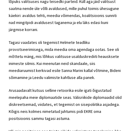
lõpuks valitsuses nagu teisedki parteid. Küll aga jäid valitsust
saatma nende üle võlli avaldused, mille puhul toimis ühesugune
käekiri: avaldus tehti, meedia võimendas, koalitsioonis sunniti
nad mingitpidi avaldusest taganema ja elu läks edasi kuni
järgmise korrani.
Tagasi vaadates oli tegemist Helmete teadliku
provotseerimisega, mida meedia oma agendaga ootas. See oli
mõttetu mäng, mis lõhkus valitsuse usalduskrediiti heausksete
inimeste silmis. Kui meenutan neid skandaale, siis
meediaruumist kerkivad esile Sanna Marini kallal võtmine, Bideni
sõimamine ja Leedu valimiste kahtluse alla panek.
Arusaadavalt kutsus selline retoorika esile igati õigustatud
meelepaha meie diplomaatide seas. Välisriikide diplomaadid olid
diskreetsemad, viidates, et tegemist on sisepoliitika asjadega.
Kõigis neis kolmes nimetatud juhtumis pidi
EKRE
oma
positsioonis sammu tagasi astuma.