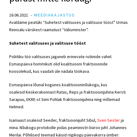
16.06.2021
MEEDIAKAJASTUS
Avaldame peatüki “Suhetest valitsuses ja valitsuse tööst”
Urmas
Reinsalu
värskest raamatust “Välisminster”.
Suhetest valitsuses ja valitsuse tööst
Poliitiku töö valitsuses jaguneb erinevate rutiinide vahel.
Esmaspäeva hommikuti olid koalitsiooni fraktsioonide
koosolekud, kus vaadati üle nädala töökava.
Esmaspäeva lõunal kogunes koalitsiooninõukogu, kus
osalesid
Keskerakonnast
Ratas, Reps ja fraktsioonijuhina Kersti
Sarapuu,
EKRE
-st Siim Pohlak fraktsioonijuhina ning mõlemad
Helmed.
Isamaast osalesid Seeder, fraktsioonijuht Sibul,
Sven Sester
ja
mina. Nõukogu protokolle pidas peaministri büroo juht Johannes
Merilai. Põhilised teemad käisid riigikogu päevakorra ümber: