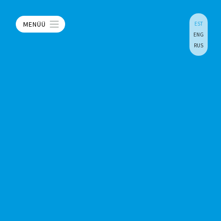
MENÜÜ
EST
ENG
RUS