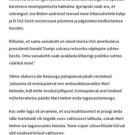
käratseva ninatoppimiseta hakkama. Iga lapski saab aru, et
solvangud Joe Bideni aadressil teevad meie liitlassuhetele kahju
ja EI OLE Eesti iseseisvuse püsimise ja julgeoleku kindlustamise
huvides.
Rõhutan, et sama seisukoht on olnud mul ka USA ametisoleva
presidendi Donald Trumpi solvava retoorika viljelejate suhtes
Eestis. Oma seisukohti saab avaldada liitlasriigi poliitika suhtes
väärikal moel.“
Olime olukorra üle Ratasega pühapäeval pikalt vestelnud.
Juhusena oli esmaspäeval ees umbusaldusavaldus
Mart
Helmele
, küll mitte toodud põhjusel. Esmaspäeval aset leidnud
mõtetevahetus päädis
Mart Helme
enda tagasiastumisega.
Kas selle taga oli arvamine, et osa koalitsioonist ei pruugi anda
talle toetuhääli või tegelik soov valitsusest lahkuda, oskab
Mart
Helme
ise tagasivaates hinnata. Teine ooper sõnavõttude kõrval
olid sisulised kriisid valitsuses.