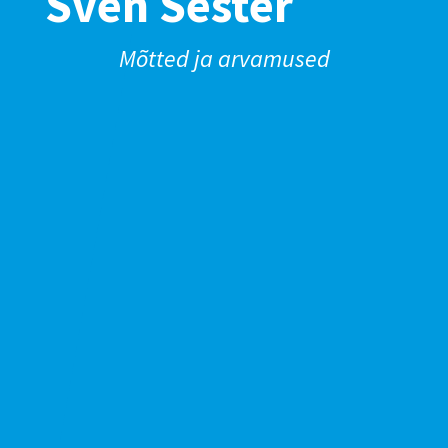
Sven Sester
Mõtted ja arvamused