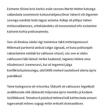
Esimene tõsine kriis kerkis esile seoses
Martin Helme
katsega
vallandada
siseministri
kohusetäitjana Elmar Vaherit või õigemini
sooviga sundida teda tagasi astuma. Küllap oli põhjus Vaheri
mitteusaldamises, ettekäändeks oli moonutatud info esitamine
kärbete kohta politseiametis.
See oli ilmekas näide riigi toimimise takti mittetajumisest.
Mõlemad partnerid andsid selge signaali, et kuna politseijuhi
vabastamine eeldab ka valitsuse otsust, siis see ei oleks
valitsusest läbi läinud. Hetke kaalunud, taganes Helme oma
nõudmisest. Iseenesest, kui oli tegemist jäiga
konfliktsituatsiooniga, olid
EKRE
-mehed suutelised olema üpris
paindlikud.
Teine kategooria oli retoorika. Üldiselt oli valitsuses tegelikult
avalikkusele ehk üllatavalt mõjuvana üpris meeldiv ja kodune
tööõhkkond. Teinekord püüdsid Helmed küll kehtestada ennast
tugevamalt mõnes sugugi mitte eriliselt dramaatilises