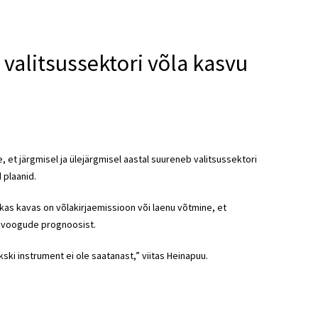
 valitsussektori võla kasvu
, et järgmisel ja ülejärgmisel aastal suureneb valitsussektori
 plaanid.
as kavas on võlakirjaemissioon või laenu võtmine, et
ahavoogude prognoosist.
ski instrument ei ole saatanast,” viitas Heinapuu.