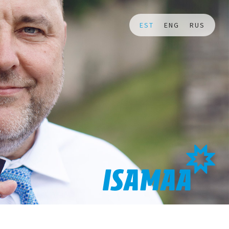
EST
ENG
RUS