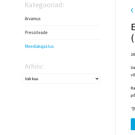
Kategooriad:
Arvamus
E
Pressiteade
Meediakajastus
26
Arhiiv:
Va
võ
Ra
põ
“[