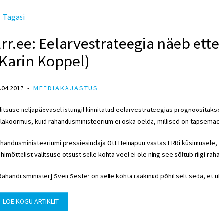
Tagasi
rr.ee: Eelarvestrateegia näeb ette
(Karin Koppel)
.04.2017
MEEDIAKAJASTUS
litsuse neljapäevasel istungil kinnitatud eelarvestrateegias prognoositakse
lakoormus, kuid rahandusministeerium ei oska öelda, millised on täpsemad
handusministeeriumi pressiesindaja Ott Heinapuu vastas ERRi küsimusele, k
himõttelist valitsuse otsust selle kohta veel ei ole ning see sõltub riigi r
Rahandusminister] Sven Sester on selle kohta rääkinud põhiliselt seda, et ük
LOE KOGU ARTIKLIT