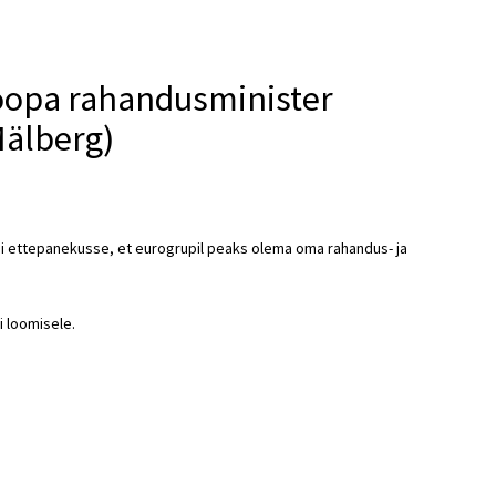
roopa rahandusminister
Mälberg)
i ettepanekusse, et eurogrupil peaks olema oma rahandus- ja
i loomisele.