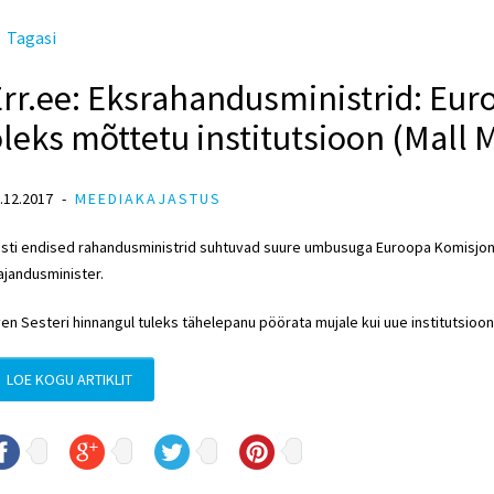
Tagasi
Err.ee: Eksrahandusministrid: Eu
leks mõttetu institutsioon (Mall 
.12.2017
MEEDIAKAJASTUS
sti endised rahandusministrid suhtuvad suure umbusuga Euroopa Komisjon
jandusminister.
en Sesteri hinnangul tuleks tähelepanu pöörata mujale kui uue institutsioon
LOE KOGU ARTIKLIT