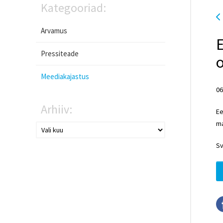
Kategooriad:
Arvamus
Pressiteade
o
Meediakajastus
06
Arhiiv:
Ee
ma
Sv