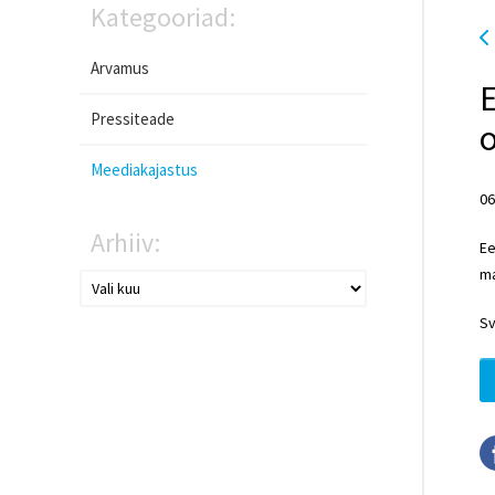
Kategooriad:
Arvamus
Pressiteade
o
Meediakajastus
06
Arhiiv:
Ee
ma
Sv