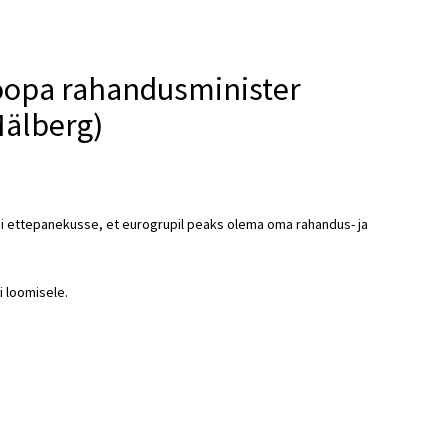
roopa rahandusminister
Mälberg)
i ettepanekusse, et eurogrupil peaks olema oma rahandus- ja
i loomisele.