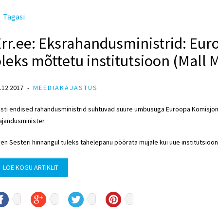
Tagasi
Err.ee: Eksrahandusministrid: Eu
leks mõttetu institutsioon (Mall 
.12.2017
MEEDIAKAJASTUS
sti endised rahandusministrid suhtuvad suure umbusuga Euroopa Komisjon
jandusminister.
en Sesteri hinnangul tuleks tähelepanu pöörata mujale kui uue institutsioon
LOE KOGU ARTIKLIT