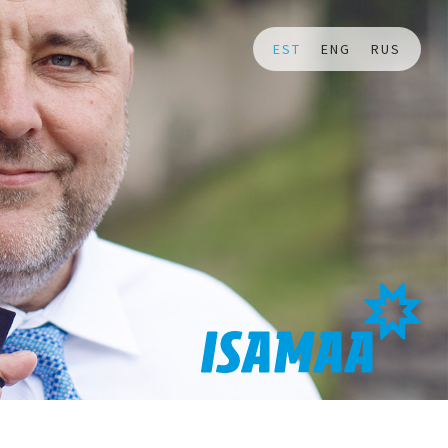
EST
ENG
RUS