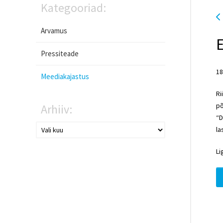
Kategooriad:
Arvamus
E
Pressiteade
18
Meediakajastus
Ri
põ
Arhiiv:
“D
la
Li