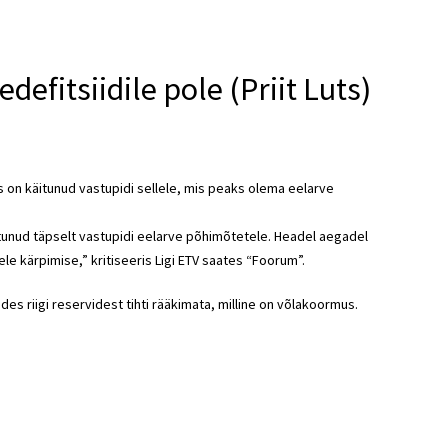
edefitsiidile pole (Priit Luts)
sus on käitunud vastupidi sellele, mis peaks olema eelarve
 käitunud täpselt vastupidi eelarve põhimõtetele. Headel aegadel
le kärpimise,” kritiseeris Ligi ETV saates “Foorum”.
ides riigi reservidest tihti rääkimata, milline on võlakoormus.