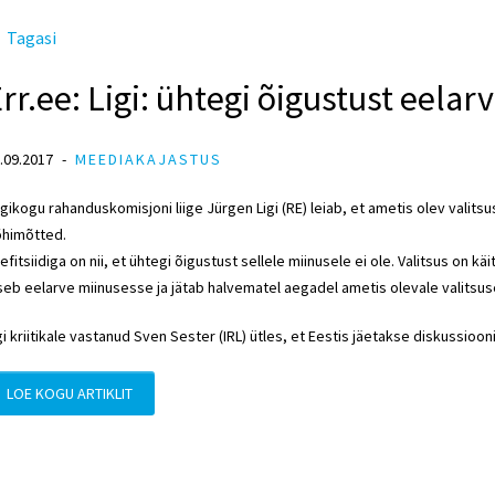
Tagasi
rr.ee: Ligi: ühtegi õigustust eelarv
.09.2017
MEEDIAKAJASTUS
igikogu rahanduskomisjoni liige Jürgen Ligi (RE) leiab, et ametis olev valit
himõtted.
efitsiidiga on nii, et ühtegi õigustust sellele miinusele ei ole. Valitsus on
seb eelarve miinusesse ja jätab halvematel aegadel ametis olevale valitsuse
gi kriitikale vastanud Sven Sester (IRL) ütles, et Eestis jäetakse diskussioon
LOE KOGU ARTIKLIT