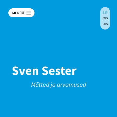
MENÜÜ
EST
ENG
RUS
Sven Sester
Mõtted ja arvamused