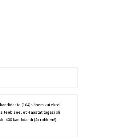
 kandidaate (104) vähem kui ekrel
s teeb see, et 4 aastat tagasi oli
üle 400 kandidaadi (4x rohkem!).