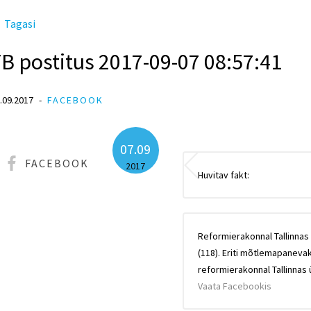
Tagasi
B postitus 2017-09-07 08:57:41
.09.2017
FACEBOOK
07.09
FACEBOOK
2017
Huvitav fakt:
Reformierakonnal Tallinnas
(118). Eriti mõtlemapanevak
reformierakonnal Tallinnas 
Vaata Facebookis