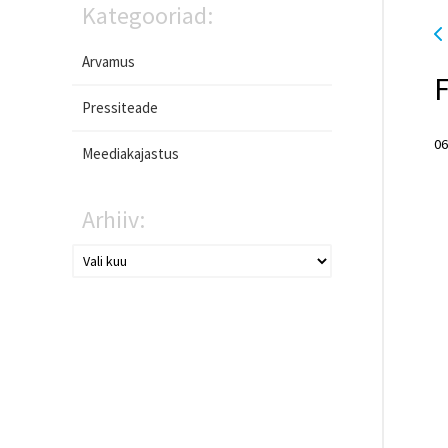
Kategooriad:
Arvamus
F
Pressiteade
06
Meediakajastus
Arhiiv: