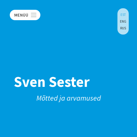
MENÜÜ
EST
ENG
RUS
Sven Sester
Mõtted ja arvamused