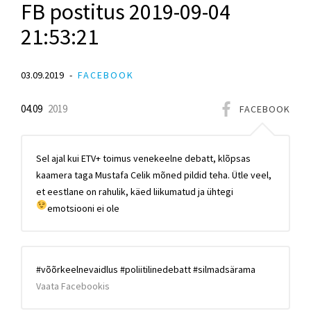
FB postitus 2019-09-04
21:53:21
03.09.2019
FACEBOOK
04.09
2019
FACEBOOK
Sel ajal kui ETV+ toimus venekeelne debatt, klõpsas
kaamera taga Mustafa Celik mõned pildid teha. Ütle veel,
et eestlane on rahulik, käed liikumatud ja ühtegi
emotsiooni ei ole
#võõrkeelnevaidlus #poliitilinedebatt #silmadsärama
Vaata Facebookis