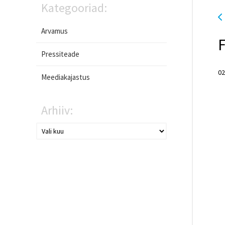
Kategooriad:
Arvamus
F
Pressiteade
02
Meediakajastus
Arhiiv: