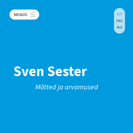
MENÜÜ
EST
ENG
RUS
Sven Sester
Mõtted ja arvamused