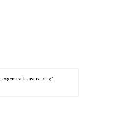
t Vōigemasti lavastus “Bäng”.