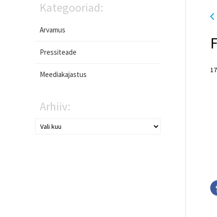
Kategooriad:
Arvamus
F
Pressiteade
17
Meediakajastus
Arhiiv: