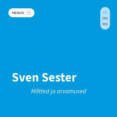
MENÜÜ
EST
ENG
RUS
Sven Sester
Mõtted ja arvamused