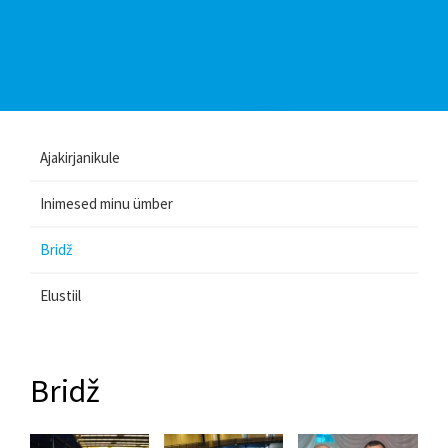
Ajakirjanikule
Inimesed minu ümber
Bridž
Elustiil
Bridž