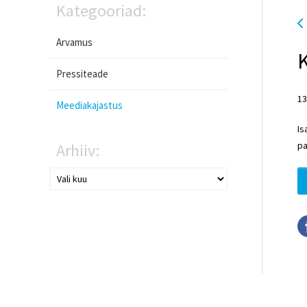
Kategooriad:
Arvamus
K
Pressiteade
13
Meediakajastus
Is
pa
Arhiiv: