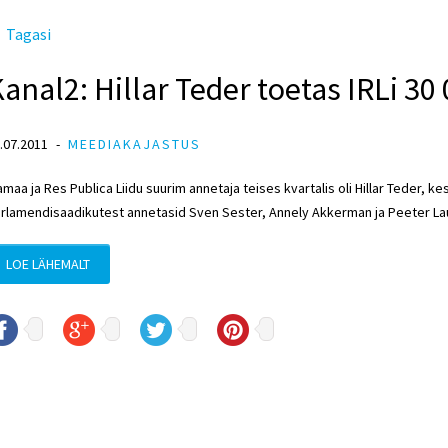
Tagasi
anal2: Hillar Teder toetas IRLi 30
.07.2011
MEEDIAKAJASTUS
amaa ja Res Publica Liidu suurim annetaja teises kvartalis oli Hillar Teder, 
rlamendisaadikutest annetasid Sven Sester, Annely Akkerman ja Peeter Lau
LOE LÄHEMALT