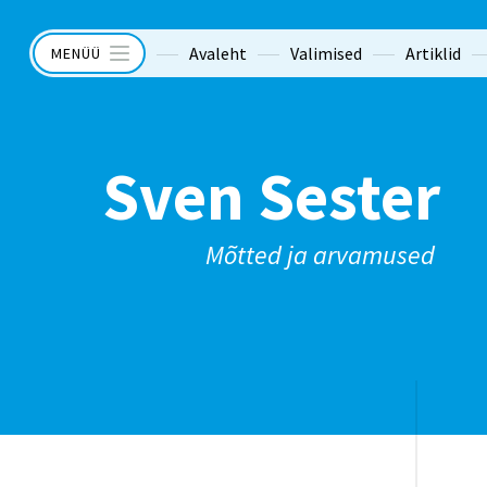
Avaleht
Valimised
Artiklid
MENÜÜ
Sven Sester
Mõtted ja arvamused