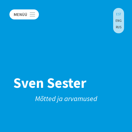
MENÜÜ
EST
ENG
RUS
Sven Sester
Mõtted ja arvamused