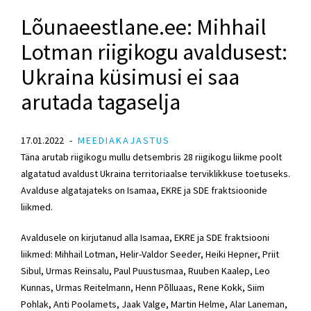
Lõunaeestlane.ee: Mihhail
Lotman riigikogu avaldusest:
Ukraina küsimusi ei saa
arutada tagaselja
17.01.2022
MEEDIAKAJASTUS
Täna arutab riigikogu mullu detsembris 28 riigikogu liikme poolt
algatatud avaldust Ukraina territoriaalse terviklikkuse toetuseks.
Avalduse algatajateks on Isamaa,
EKRE
ja
SDE
fraktsioonide
liikmed.
Avaldusele on kirjutanud alla Isamaa,
EKRE
ja
SDE
fraktsiooni
liikmed:
Mihhail Lotman
,
Helir-Valdor Seeder
,
Heiki Hepner
,
Priit
Sibul
,
Urmas Reinsalu
, Paul Puustusmaa, Ruuben Kaalep, Leo
Kunnas, Urmas Reitelmann, Henn Põlluaas, Rene Kokk, Siim
Pohlak, Anti Poolamets, Jaak Valge,
Martin Helme
, Alar Laneman,