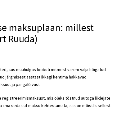
se maksuplaan: millest
art Ruuda)
õtted, kus muuhulgas loobuti mitmest varem välja hõigatud
d järgmisest aastast ikkagi kehtima hakkavad.
ksust ja pangalõivust.
 registreerimismaksust, mis oleks tõstnud autoga liiklejate
 ilma seda uut maksu kehtestamata, siis on mõistlik sellest