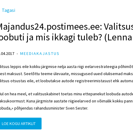
Tagasi
Majandus24.postimees.ee: Valitsu
oobuti ja mis ikkagi tuleb? (Lenn
.04.2017
MEEDIAKAJASTUS
litsus leppis eile kokku järgmise nelja aasta riigi eelarvestrateegia põhim
est maksust. Seetõttu teeme ülevaate, missugused uued olulisemad maksu
litsus otsustas eile, et loobutakse autode registreerimistasust ehk automa
ul on hea meel, et valitsuskabinet toetas minu ettepanekut loobuda autode
ksukoormust. Kuna järgmiste aastate riigieelarved on võimalik kokku panna
obuda,» põhjendas rahandusminister Sven Sester.
LOE KOGU ARTIKLIT