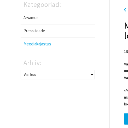
Kategooriad:
Arvamus
Pressiteade
l
Meediakajastus
19
Arhiiv:
Va
uu
Va
«M
ma
lo