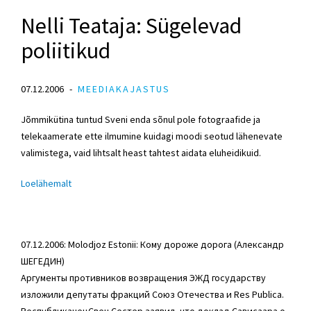
Nelli Teataja: Sügelevad
poliitikud
07.12.2006
MEEDIAKAJASTUS
Jõmmikütina tuntud Sveni enda sõnul pole fotograafide ja
telekaamerate ette ilmumine kuidagi moodi seotud lähenevate
valimistega, vaid lihtsalt heast tahtest aidata eluheidikuid.
Loe
lähemalt
07.12.2006: Molodjoz Estonii: Кому дороже дорога (Александр
ШЕГЕДИН)
Аргументы противников возвращения ЭЖД государству
изложили депутаты фракций Союз Отечества и Res Publica.