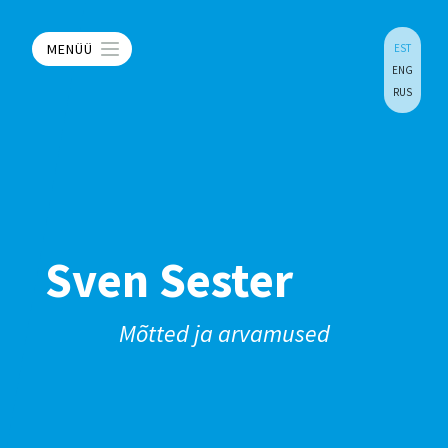
MENÜÜ
EST
ENG
RUS
Sven Sester
Mõtted ja arvamused