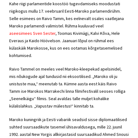
Kahe riigi parlamentide koostöö tugevdamiseks moodustati
riigikogus mullu 17. veebruaril Eesti-Maroko parlamendirühm.
Selle esimees on
Raivo Tamm
, kes eelnevalt osales vaatlejana
Maroko parlamendi valimistel. Rühma kuuluvad veel
aseesimees
Sven Sester
, Toomas Kivimägi, Kalvi Kõva, Hele
Everaus ja Kaido Höövelson. Jaanuari lõpul on rühmal ees
külaskäik Marokosse, kus on ees ootamas kõrgetasemelised
kohtumised.
Raivo Tammel
on meeles veel Maroko-kleepekad apelsinidel,
mis nõukogude ajal tundusid nii eksootilised. „Maroko oli ju
unistuste maa,“ meenutab ta. Kümne aasta eest käis
Raivo
Tamm
ise Marokos Marrakechi linna filmifestivalil seoses rolliga
„Seenelkäigu“ filmis. Seal avaldas talle muljet kohalike
külalislahkus. „Vapustav mälestus!“ kinnitab ta.
Maroko kuningriik ja Eesti vabariik seadsid sisse diplomaatilised
suhted suursaadikute tasemel ühisavaldusega, mille 22. juunil
1992. aastal New Yorgis allkirjastasid suursaadikud Ahmed Snousi