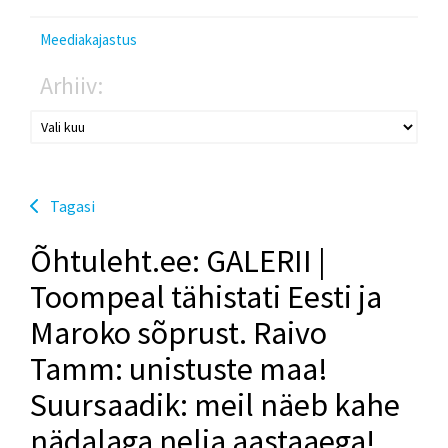
Meediakajastus
Arhiiv:
Tagasi
Õhtuleht.ee: GALERII |
Toompeal tähistati Eesti ja
Maroko sõprust. Raivo
Tamm: unistuste maa!
Suursaadik: meil näeb kahe
nädalaga nelja aastaaega!