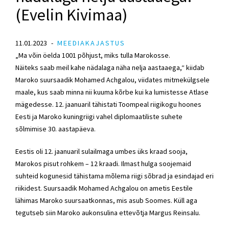
(Evelin Kivimaa)
11.01.2023
MEEDIAKAJASTUS
„Ma võin öelda 1001 põhjust, miks tulla Marokosse.
Näiteks saab meil kahe nädalaga näha nelja aastaaega,“ kiidab
Maroko suursaadik Mohamed Achgalou, viidates mitmekülgsele
maale, kus saab minna nii kuuma kõrbe kui ka lumistesse Atlase
mägedesse. 12. jaanuaril tähistati Toompeal riigikogu hoones
Eesti ja Maroko kuningriigi vahel diplomaatiliste suhete
sõlmimise 30. aastapäeva.
Eestis oli 12. jaanuaril sulailmaga umbes üks kraad sooja,
Marokos pisut rohkem – 12 kraadi. Ilmast hulga soojemaid
suhteid kogunesid tähistama mõlema riigi sõbrad ja esindajad eri
riikidest. Suursaadik Mohamed Achgalou on ametis Eestile
lähimas Maroko suursaatkonnas, mis asub Soomes. Küll aga
tegutseb siin Maroko aukonsulina ettevõtja Margus Reinsalu.