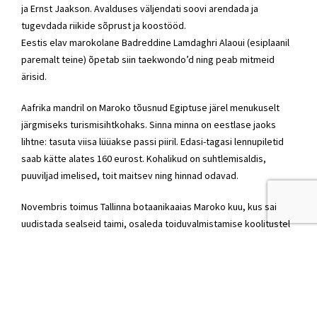
ja Ernst Jaakson. Avalduses väljendati soovi arendada ja
tugevdada riikide sõprust ja koostööd.
Eestis elav marokolane Badreddine Lamdaghri Alaoui (esiplaanil
paremalt teine) õpetab siin taekwondo’d ning peab mitmeid
ärisid.
Aafrika mandril on Maroko tõusnud Egiptuse järel menukuselt
järgmiseks turismisihtkohaks. Sinna minna on eestlase jaoks
lihtne: tasuta viisa lüüakse passi piiril. Edasi-tagasi lennupiletid
saab kätte alates 160 eurost. Kohalikud on suhtlemisaldis,
puuviljad imelised, toit maitsev ning hinnad odavad.
Novembris toimus Tallinna botaanikaaias Maroko kuu, kus sai
uudistada sealseid taimi, osaleda toiduvalmistamise koolitustel
ja teetseremooniatel, õppida kõhutantsu ja hennamaalinguid
jpm.
Turistide üks lemmiksihtpunkt Marokos on filmide võttepaik Aït
Benhaddou, kus püüavad pilku savist majad.