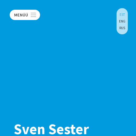
MENÜÜ
EST
ENG
RUS
Sven Sester