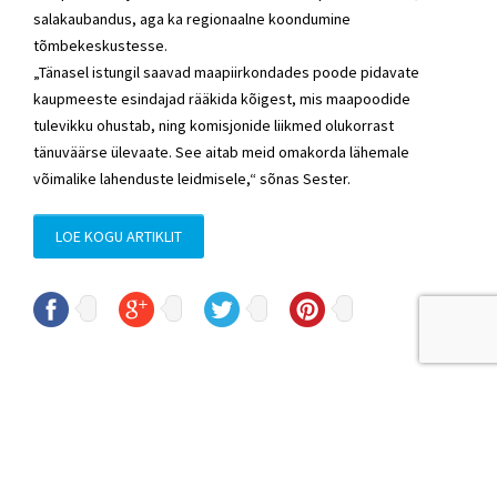
salakaubandus, aga ka regionaalne koondumine
tõmbekeskustesse.
„Tänasel istungil saavad maapiirkondades poode pidavate
kaupmeeste esindajad rääkida kõigest, mis maapoodide
tulevikku ohustab, ning komisjonide liikmed olukorrast
tänuväärse ülevaate. See aitab meid omakorda lähemale
võimalike lahenduste leidmisele,“ sõnas Sester.
LOE KOGU ARTIKLIT