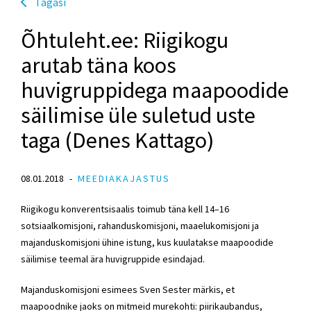
Tagasi
Õhtuleht.ee: Riigikogu
arutab täna koos
huvigruppidega maapoodide
säilimise üle suletud uste
taga (Denes Kattago)
08.01.2018
MEEDIAKAJASTUS
Riigikogu konverentsisaalis toimub täna kell 14–16
sotsiaalkomisjoni, rahanduskomisjoni, maaelukomisjoni ja
majanduskomisjoni ühine istung, kus kuulatakse maapoodide
säilimise teemal ära huvigruppide esindajad.
Majanduskomisjoni esimees Sven Sester märkis, et
maapoodnike jaoks on mitmeid murekohti: piirikaubandus,