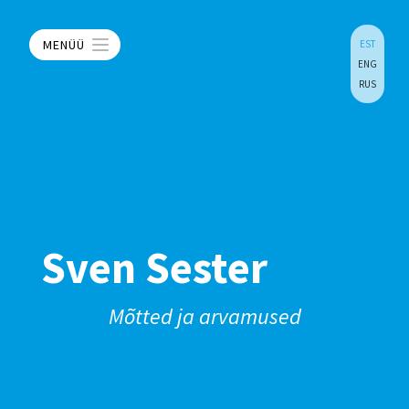
MENÜÜ
EST
ENG
RUS
Sven Sester
Mõtted ja arvamused