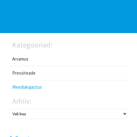
Kategooriad:
Arvamus
Pressiteade
Meediakajastus
Arhiiv: