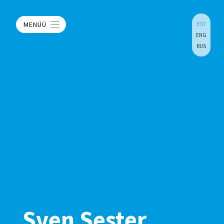
MENÜÜ
EST
ENG
RUS
Sven Sester