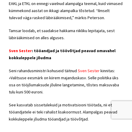
EAKL ja ETKL on ennegi vaielnud alampalga teemal, kuid viimased
kümmekond aastat on ikkagi alampalka tõstetud. “Ilmselt
tulevad väga rasked läbirääkimised,” märkis Peterson.
Tamsar loodab, et saadakse hakkama riikliku lepitajata, sest
läbirääkimised on alles alguses.
Sven Sester
: tööandjad ja töövõtjad peavad omavahel
kokkuleppele jõudma
Seni rahandusministri kohuseid täitnud
Sven Sester
kinnitas:
«Valitsuse eesmärk on kiirem majanduskasv. Selle poliitika üks
osa on tööjõumaksude jõuline langetamine, tõstes maksuvaba
tulu kuni 500 euroni.
See kasvatab sissetulekuid ja motivatsiooni töötada, nii et
tööandjatele ei teki rahalist lisakoormust. Alampalgas peavad
kokkuleppele jõudma tööandjad ja töövõtjad.