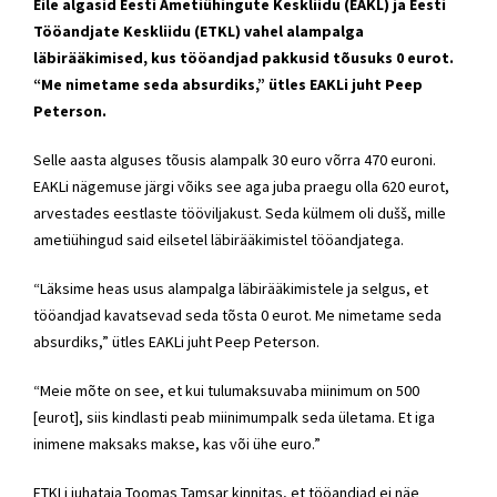
Eile algasid Eesti Ameti­ühingute Keskliidu (EAKL) ja Eesti
Tööandjate Keskliidu (ETKL) vahel alampalga
läbirääkimised, kus tööandjad pakkusid tõusuks 0 eurot.
“Me nimetame seda absurdiks,” ütles EAKLi juht Peep
Peterson.
Selle aasta alguses tõusis alampalk 30 euro võrra 470 euroni.
EAKLi nägemuse järgi võiks see aga juba praegu olla 620 eurot,
arvestades eestlaste tööviljakust. Seda külmem oli dušš, mille
ametiühingud said eilsetel läbirääkimistel tööandjatega.
“Läksime heas usus alampalga läbirääkimistele ja selgus, et
tööandjad kavatsevad seda tõsta 0 eurot. Me nimetame seda
absurdiks,” ütles EAKLi juht Peep Peterson.
“Meie mõte on see, et kui tulumaksuvaba miinimum on 500
[eurot], siis kindlasti peab miinimumpalk seda ületama. Et iga
inimene maksaks makse, kas või ühe euro.”
ETKLi juhataja Toomas Tamsar kinnitas, et tööandjad ei näe