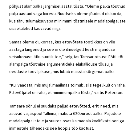
põhjust alampalka järgmisel aastal tõsta. “Oleme palka tõstnud
palju aastaid väga kiiresti. Nüüdseks oleme jõudnud olukorda,
kus tänu tulumaksuvaba miinimumi tõstmisele madalapalgaliste
sissetulekud kasvavad niigi.
Samas oleme olukorras, kus ettevõtete tootlikkus on viie
aastaga langenud ja see ei ole ilmselgelt Eesti majanduse
seisukohast jätkusuutlik tee,” selgitas Tamsar otsust. EAKL tõi
alampalga tõstmise argumentideks elukalliduse tõusu ja
eestlaste tööviljakuse, mis lubab maksta kõrgemat palka.
“Kui vaadata, mis mujal maailmas toimub, siis tegelikult on raha.
Ettevõtjatel on raha, et miinimumpalka tõsta,” väitis Peterson.
Tamsare sõnul ei suudaks paljud ettevõtted, eriti need, mis
asuvad väljaspool Tallinna, maksta 620eurost palka. Paljudele
madalapalgalistele ja suures osas ka madala kvalifikatsiooniga
inimestele tähendaks see hoopis töö kaotust.