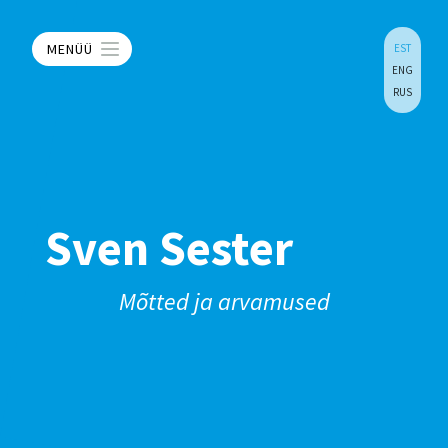
MENÜÜ
EST
ENG
RUS
Sven Sester
Mõtted ja arvamused