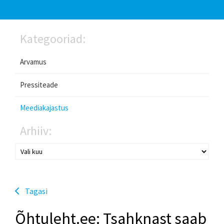
Kategooriad:
Arvamus
Pressiteade
Meediakajastus
Arhiiv:
Tagasi
Õhtuleht.ee: Tsahknast saab