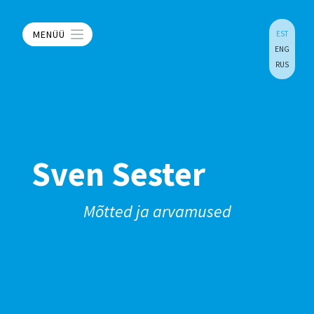
MENÜÜ
EST
ENG
RUS
Sven Sester
Mõtted ja arvamused