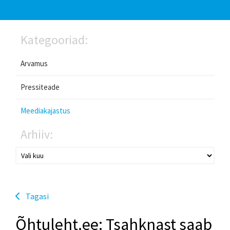
Kategooriad:
Arvamus
Pressiteade
Meediakajastus
Arhiiv:
Tagasi
Õhtuleht.ee: Tsahknast saab