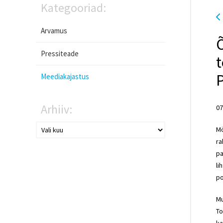
Kategooriad:
Arvamus
Õ
Pressiteade
t
Meediakajastus
Arhiiv:
07
Mö
ra
pa
li
po
Mu
To