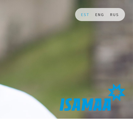
EST
ENG
RUS