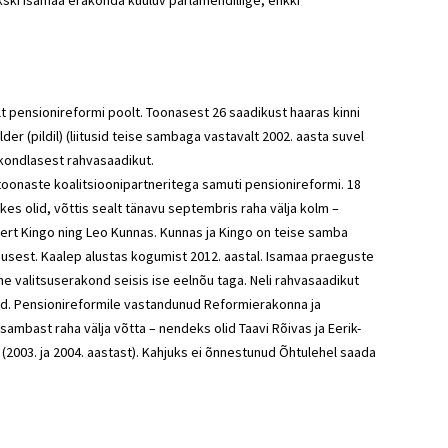
kski Isamaa erakonda kuuluv parlamendiliige, ehkki
t pensionireformi poolt. Toonasest 26 saadikust haaras kinni
er (pildil) (liitusid teise sambaga vastavalt 2002. aasta suvel
akondlasest rahvasaadikut.
oonaste koalitsioonipartneritega samuti pensionireformi. 18
kes olid, võttis sealt tänavu septembris raha välja kolm –
ert Kingo ning Leo Kunnas. Kunnas ja Kingo on teise samba
lgusest. Kaalep alustas kogumist 2012. aastal. Isamaa praeguste
ne valitsuserakond seisis ise eelnõu taga. Neli rahvasaadikut
nud. Pensionireformile vastandunud Reformierakonna ja
ambast raha välja võtta – nendeks olid Taavi Rõivas ja Eerik-
2003. ja 2004. aastast). Kahjuks ei õnnestunud Õhtulehel saada