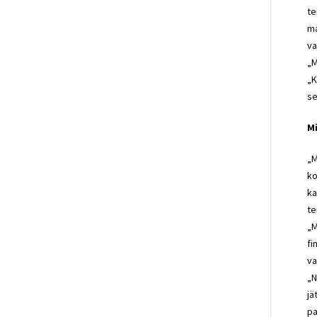
te
ma
va
„M
„K
se
M
„M
ko
ka
te
„M
fi
va
„N
jä
pa