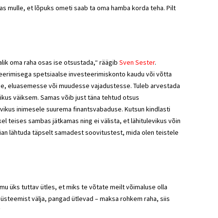
as mulle, et lõpuks ometi saab ta oma hamba korda teha. Pilt
lik oma raha osas ise otsustada,“ räägib
Sven Sester
.
teerimisega spetsiaalse investeerimiskonto kaudu või võtta
dusse, eluasemesse või muudesse vajadustesse. Tuleb arvestada
vikus väiksem. Samas võib just täna tehtud otsus
evikus inimesele suurema finantsvabaduse. Kutsun kindlasti
l teises sambas jätkamas ning ei välista, et lähitulevikus võin
n lähtuda täpselt samadest soovitustest, mida olen teistele
u üks tuttav ütles, et miks te võtate meilt võimaluse olla
 süsteemist välja, pangad ütlevad – maksa rohkem raha, siis
“