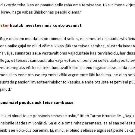
du korda teha, kes on pannud selle raha oma tervisesse. Üks inimene kirjut
 kirev, nagu vabas ühiskonnas peabki olema.“
ester
kaalub investeerimis konto avamist
õige olulisem muudatus on toimunud selles, et inimestel on nüüdsest võima
ensionikogujal on nüüd võimalik kas jätkata teises sambas, alustada inves
ha välja, suunates selle vastavalt oma vajadustele kas tervishoidu, hari
llega, et teisest sambast raha välja võttes on pension selles ulatuses tule
vesteeringuks või ka näiteks tunduvalt kallima laenu tagasimakse, anda tul
imesi üles enne otsuse tegemist kõiki argumente läbi kaaluma. Ise olen hetke
sustada pensioni investeerimiskonto kasuks. Nende otsuste tegemisel püüa
ganud.“
ruusimäel puudus usk teise sambasse
inul ei olnud teise pensionisambasse usku,“ ütleb Tarmo Kruusimäe. „Nagu m
nsionile jäädes miljonärid? Sa ei ole oma raha peremees, sa ei saa sellest
enib see võib-olla paremini. Ei, minul ei olnud sellesse algusest peale usku.