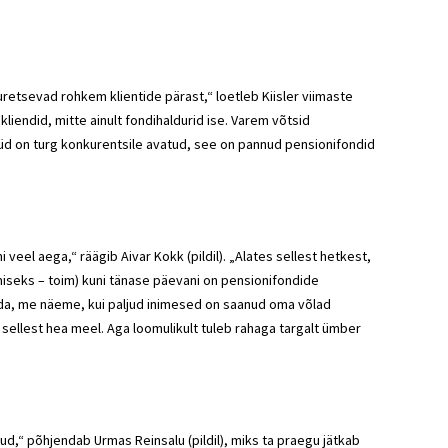
etsevad rohkem klientide pärast,“ loetleb Kiisler viimaste
liendid, mitte ainult fondihaldurid ise. Varem võtsid
Nüüd on turg konkurentsile avatud, see on pannud pensionifondid
 veel aega,“ räägib Aivar Kokk (pildil). „Alates sellest hetkest,
iseks – toim) kuni tänase päevani on pensionifondide
tada, me näeme, kui paljud inimesed on saanud oma võlad
 sellest hea meel. Aga loomulikult tuleb rahaga targalt ümber
ud,“ põhjendab Urmas Reinsalu (pildil), miks ta praegu jätkab