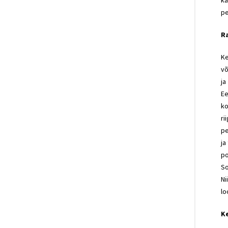
ka
pe
Ra
Ke
võ
ja
Ee
ko
ri
pe
ja
po
So
Ni
lo
Ke