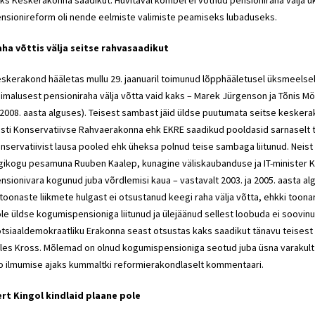
ks Keskerakonna saadikut. Huvitaval kombel ei võtnud pensioniraha välja ü
nsionireform oli nende eelmiste valimiste peamiseks lubaduseks.
ha võttis välja seitse rahvasaadikut
skerakond hääletas mullu 29. jaanuaril toimunud lõpphääletusel üksmeelsel
imalusest pensioniraha välja võtta vaid kaks – Marek Jürgenson ja Tõnis Möld
 2008. aasta alguses). Teisest sambast jäid üldse puutumata seitse kesker
sti Konservatiivse Rahvaerakonna ehk EKRE saadikud pooldasid sarnaselt t
nservatiivist lausa pooled ehk üheksa polnud teise sambaga liitunud. Neist 
igikogu pesamuna Ruuben Kaalep, kunagine väliskaubanduse ja IT-minister K
nsionivara kogunud juba võrdlemisi kaua – vastavalt 2003. ja 2005. aasta a
 toonaste liikmete hulgast ei otsustanud keegi raha välja võtta, ehkki toona
le üldse kogumispensioniga liitunud ja ülejäänud sellest loobuda ei soovi
tsiaaldemokraatliku Erakonna seast otsustas kaks saadikut tänavu teisest s
iles Kross. Mõlemad on olnud kogumispensioniga seotud juba üsna varakult (
o ilmumise ajaks kummaltki reformierakondlaselt kommentaari.
rt Kingol kindlaid plaane pole