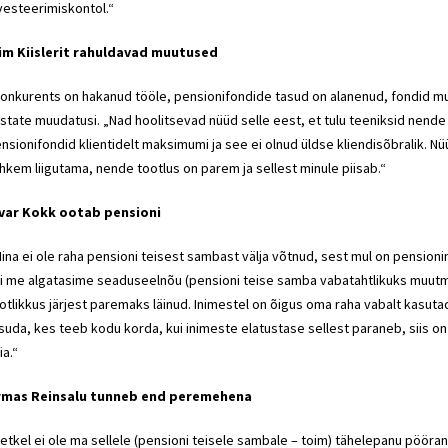
vesteerimiskontol.“
im Kiislerit rahuldavad muutused
onkurents on hakanud tööle, pensionifondide tasud on alanenud, fondid mur
state muudatusi. „Nad hoolitsevad nüüd selle eest, et tulu teeniksid nende k
nsionifondid klientidelt maksimumi ja see ei olnud üldse kliendisõbralik. 
hkem liigutama, nende tootlus on parem ja sellest minule piisab.“
var Kokk ootab pensioni
ina ei ole raha pensioni teisest sambast välja võtnud, sest mul on pensionini
i me algatasime seaduseelnõu (pensioni teise samba vabatahtlikuks muutm
otlikkus järjest paremaks läinud. Inimestel on õigus oma raha vabalt kasu
suda, kes teeb kodu korda, kui inimeste elatustase sellest paraneb, siis on
ia.“
rmas Reinsalu tunneb end peremehena
etkel ei ole ma sellele (pensioni teisele sambale – toim) tähelepanu pööran