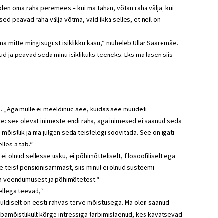
 olen oma raha peremees – kui ma tahan, võtan raha välja, kui
ed peavad raha välja võtma, vaid ikka selles, et neil on
a mitte mingisugust isiklikku kasu,“ muheleb Üllar Saaremäe.
ud ja peavad seda minu isiklikuks teeneks. Eks ma lasen siis
n. „Aga mulle ei meeldinud see, kuidas see muudeti
ale: see olevat inimeste endi raha, aga inimesed ei saanud seda
mõistlik ja ma julgen seda teistelegi soovitada. See on igati
lles aitab.“
ei olnud sellesse usku, ei põhimõtteliselt, filosoofiliselt ega
le teist pensionisammast, siis minul ei olnud süsteemi
oma veendumusest ja põhimõtetest.“
ellega teevad,“
 üldiselt on eesti rahvas terve mõistusega. Ma olen saanud
ebamõistlikult kõrge intressiga tarbimislaenud, kes kavatsevad