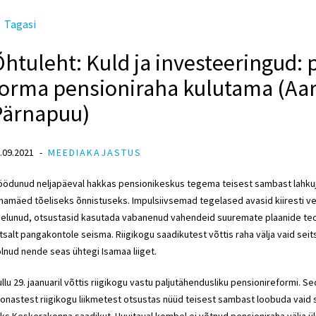
Tagasi
htuleht: Kuld ja investeeringud: 
orma pensioniraha kulutama (Aare
Pärnapuu)
.09.2021
MEEDIAKAJASTUS
ödunud neljapäeval hakkas pensionikeskus tegema teisest sambast lahkuja
hamäed tõeliseks õnnistuseks. Impulsiivsemad tegelased avasid kiiresti v
elunud, otsustasid kasutada vabanenud vahendeid suuremate plaanide teo
htsalt pangakontole seisma. Riigikogu saadikutest võttis raha välja vaid sei
lnud nende seas ühtegi Isamaa liiget.
llu 29. jaanuaril võttis riigikogu vastu paljutähendusliku pensionireformi. S
onastest riigikogu liikmetest otsustas nüüd teisest sambast loobuda vaid 