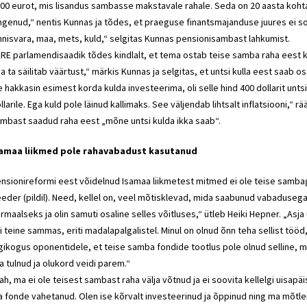
00 eurot, mis lisandus sambasse makstavale rahale. Seda on 20 aasta kohta
ngenud,“ nentis Kunnas ja tõdes, et praeguse finantsmajanduse juures ei soo
nnisvara, maa, mets, kuld,“ selgitas Kunnas pensionisambast lahkumist.
RE parlamendisaadik tõdes kindlalt, et tema ostab teise samba raha eest ku
a ta säilitab väärtust,“ märkis Kunnas ja selgitas, et untsi kulla eest saab os
e hakkasin esimest korda kulda investeerima, oli selle hind 400 dollarit un
llarile. Ega kuld pole läinud kallimaks. See väljendab lihtsalt inflatsiooni,“ 
mbast saadud raha eest „mõne untsi kulda ikka saab“.
samaa liikmed pole rahavabadust kasutanud
nsionireformi eest võidelnud Isamaa liikmetest mitmed ei ole teise samb
eder (pildil). Need, kellel on, veel mõtisklevad, mida saabunud vabadusega
rmaalseks ja olin samuti osaline selles võitluses,“ ütleb Heiki Hepner. „As
i teine sammas, eriti madalapalgalistel. Minul on olnud õnn teha sellist tööd
igikogus oponentidele, et teise samba fondide tootlus pole olnud selline, 
la tulnud ja olukord veidi parem.“
ah, ma ei ole teisest sambast raha välja võtnud ja ei soovita kellelgi uisapä
 fonde vahetanud. Olen ise kõrvalt investeerinud ja õppinud ning ma mõtl