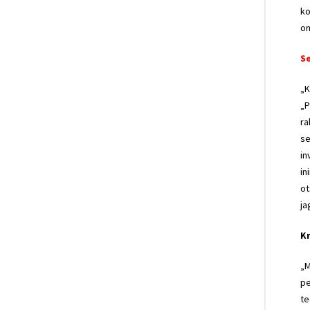
ko
on
S
„K
„P
ra
se
in
in
ot
ja
K
„M
pe
te