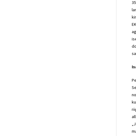
35
la
ki
EK
ag
is
do
sa
I
Pe
Se
no
ku
ri
al
„J
ma