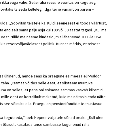
 ikka väga vähe. Selle raha reaalne väärtus on kogu aeg
vitaks ta seda kellelegi. „Iga teine variant on parem –
lda. „Soovitan teistele ka. Kuld iseenesest ei tooda väärtust,
ta endiselt sama palju asju kui 100 või 50 aastat tagasi. „Kui ma
tsi eest. Nüüd me näeme hindasid, mis lähenevad 2000-le USA
rääkis reservsõjaväelasest poliitik. Kunnas märkis, et teisest
aga ühinenud, nende seas ka praegune esimees Helir-Valdor
 teha. „Isamaa võitles selle eest, et süsteem muutuks
ja uba on selles, et pensioni esimene sammas kasvab kiiremini
, mille eest on korralikult makstud, kuid ma näitasin enda näitel
mis see võinuks olla. Praegu on pensionifondide teenustasud
isa tegutseda,“ loeb Hepner valijatele sõnad peale. „Küll olen
en tõsiselt kasutada teise sambasse kogunenud raha