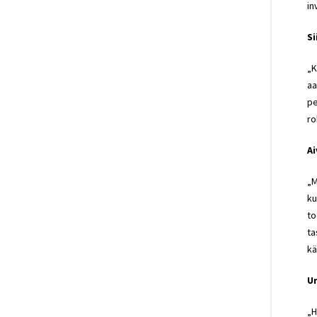
in
Si
„K
aa
pe
ro
Ai
„M
ku
to
ta
kä
U
„H