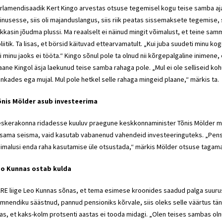
rlamendisaadik Kert Kingo arvestas otsuse tegemisel kogu teise samba aj
inusesse, siis oli majanduslangus, siis riik peatas sissemaksete tegemise, sii
kkasin jõudma plussi. Ma reaalselt ei näinud mingit võimalust, et teine sa
liitik. Ta lisas, et börsid käituvad ettearvamatult. „Kui juba suudeti minu k
i minu jaoks ei tööta.“ Kingo sõnul pole ta olnud nii kõrgepalgaline inimene
aane Kingol äsja laekunud teise samba rahaga pole. „Mul ei ole selliseid ko
nkades ega mujal. Mul pole hetkel selle rahaga mingeid plaane,“ märkis ta.
õnis Mölder asub investeerima
skerakonna ridadesse kuuluv praegune keskkonnaminister Tõnis Mölder märk
isama seisma, vaid kasutab vabanenud vahendeid investeeringuteks. „Pens
imalusi enda raha kasutamise üle otsustada,“ märkis Mölder otsuse tagama
eo Kunnas ostab kulda
RE liige Leo Kunnas sõnas, et tema esimese kroonides saadud palga suurus o
mnendiku säästnud, pannud pensioniks kõrvale, siis oleks selle väärtus täna 
sas, et kaks-kolm protsenti aastas ei tooda midagi. „Olen teises sambas oln