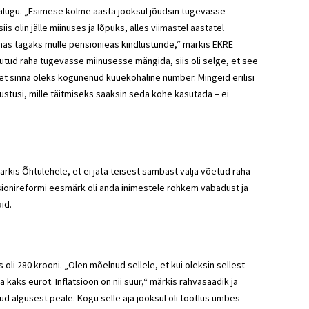
alugu. „Esimese kolme aasta jooksul jõudsin tugevasse
s olin jälle miinuses ja lõpuks, alles viimastel aastatel
mmas tagaks mulle pensionieas kindlustunde,“ märkis EKRE
ogutud raha tugevasse miinusesse mängida, siis oli selge, et see
, et sinna oleks kogunenud kuuekohaline number. Mingeid erilisi
hustusi, mille täitmiseks saaksin seda kohe kasutada – ei
is Õhtulehele, et ei jäta teisest sambast välja võetud raha
ionireformi eesmärk oli anda inimestele rohkem vabadust ja
id.
li 280 krooni. „Olen mõelnud sellele, et kui oleksin sellest
kaks eurot. Inflatsioon on nii suur,“ märkis rahvasaadik ja
ud algusest peale. Kogu selle aja jooksul oli tootlus umbes