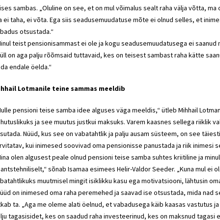
ises sambas. „Oluline on see, et on mul võimalus sealt raha välja võtta, ma
 ei taha, ei võta. Ega siis seadusemuudatuse mõte ei olnud selles, et inimes
badus otsustada.“
inul teist pensionisammast ei ole ja kogu seadusemuudatusega ei saanud m
üll on aga palju rõõmsaid tuttavaid, kes on teisest sambast raha kätte saan
da endale öelda.“
ihhail Lotmanile teine sammas meeldib
ulle pensioni teise samba idee alguses väga meeldis,“ ütleb Mihhail Lotma
hutuslikuks ja see muutus justkui maksuks. Varem kaasnes sellega riiklik v
sutada. Nüüd, kus see on vabatahtlik ja palju ausam süsteem, on see täiesti 
rvitatav, kui inimesed soovivad oma pensionisse panustada ja riik inimesi se
ina olen algusest peale olnud pensioni teise samba suhtes kriitiline ja minul 
nantstehniliselt,“ sõnab Isamaa esimees Helir-Valdor Seeder. „Kuna mul ei o
batahtlikuks muutmisel mingit isiklikku kasu ega motivatsiooni, lähtusin 
üüd on inimesed oma raha peremehed ja saavad ise otsustada, mida nad s
tkab ta. „Aga me oleme alati öelnud, et vabadusega käib kaasas vastutus ja
lju tagasisidet, kes on saadud raha investeerinud, kes on maksnud tagasi 