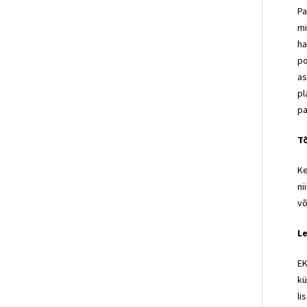
Pa
mi
ha
po
as
pl
pa
T
Ke
ni
võ
L
EK
kü
li