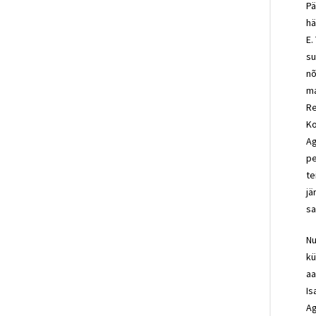
Pä
hä
E.
su
nõ
ma
Re
Ko
Ag
pe
te
jä
sa
Nu
kü
aa
Is
Ag