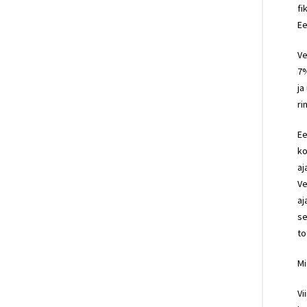
fi
Ee
Ve
7%
ja
ri
Ee
ko
aj
Ve
aj
se
to
Mi
Vi