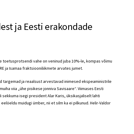
est ja Eesti erakondade
ute toetusprotsendi vahe on veninud juba 10%-le, kompas võimu
RE
ja Isamaa fraktsiooniliikmete arvates jumet.
tsid targemad ja reaalsust arvestavad inimesed ekspeaministrile
imuiha viia „ühe pisikese jonniva Savisaare“. Viimases Eesti
i sekkuma isegi president Alar Karis, üksikasjaliselt lahti
eelöeldu muidugi ümber, nii et silm ka ei pilkunud.
Helir-Valdor