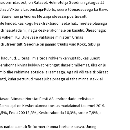
tsiooni ridadest, on Ratasel, Helmetel ja Seedril riigikogus 55
dlasti
Viktoria Ladõnskaja-Kubits
, suure tõenäosusega ka
Raivo
ar Saaremäe
ja
Andres Metsoja
ideesse positiivselt
le kindel, kas kogu
keskfraktsioon
selle hullumeelse plaaniga
di hääletada nii, nagu
Keskerakonnale
on kasulik. Ühesõnaga:
is vähem. Kui „tulevase valitsuse minister“
Urmas
utreeritult: Seedrile on jäänud truuks vaid Kokk, Sibul ja
ga kadunud. Ei teagi, mis teda rohkem kannustab, kas uuesti
uerakonna kivina kukkuvat reitingut. Ilmselt mõlemat, üks on ju
imib tihe rebimine
sotside
ja Isamaaga. Aga nii või teisiti: pärast
netti, kuhu pettunud mees juba praegu ei taha minna. Kakk ei
tavad. Viimase Norstat Eesti ASi erakondade eelistuse
Samal ajal on
Keskerakonna
toetus madalaimal tasemel 2019.
,5%, Eesti 200 18,3%,
Keskerakonda
16,3%,
sotse
7,9% ja
is näitas samuti
Reformierakonna
toetuse kasvu. Uuring