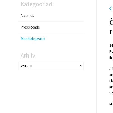
Kategooriad:
Arvamus
Pressiteade
r
Meediakajastus
24
Pe
Arhiiv:
ih
Sõ
ar
Ek
ki
S
Mi