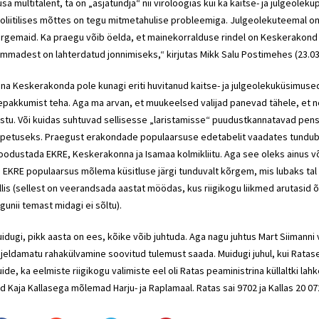
usa multitalent, ta on „asjatundja“ nii viroloogias kui ka kaitse- ja julgeolekup
oliitilises mõttes on tegu mitmetahulise probleemiga. Julgeolekuteemal o
rgemaid. Ka praegu võib öelda, et mainekorralduse rindel on
Keskerakond
mmadest on lahterdatud jonnimiseks,“ kirjutas Mikk Salu Postimehes (23.03
una
Keskerakonda
pole kunagi eriti huvitanud kaitse- ja julgeolekuküsimus
epakkumist teha. Aga ma arvan, et muukeelsed valijad panevad tähele, et
stu. Või kuidas suhtuvad sellisesse „laristamisse“ puudustkannatavad pensio
petuseks. Praegust erakondade populaarsuse edetabelit vaadates tundub, e
oodustada
EKRE
,
Keskerakonna
ja Isamaa kolmikliitu. Aga see oleks ainus 
n
EKRE
populaarsus mõlema küsitluse järgi tunduvalt kõrgem, mis lubaks tal 
llis (sellest on veerandsada aastat möödas, kus riigikogu liikmed arutasid
gunii temast midagi ei sõltu).
idugi, pikk aasta on ees, kõike võib juhtuda. Aga nagu juhtus Mart Siimanni 
jeldamatu rahakülvamine soovitud tulemust saada. Muidugi juhul, kui Ratasel
ide, ka eelmiste riigikogu valimiste eel oli Ratas
peaministrina
küllaltki lah
ad
Kaja Kallasega
mõlemad Harju- ja Raplamaal. Ratas sai 9702 ja Kallas 20 072