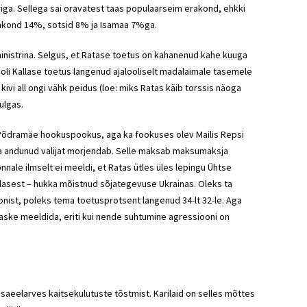
a. Sellega sai oravatest taas populaarseim erakond, ehkki
akond
14%,
sotsid
8% ja Isamaa 7%ga.
ministrina. Selgus, et Ratase toetus on kahanenud kahe kuuga
 oli Kallase toetus langenud ajalooliselt madalaimale tasemele
kivi all ongi vähk peidus (loe: miks Ratas käib torssis näoga
ulgas.
ai Põdramäe hookuspookus, aga ka fookuses olev Mailis Repsi
a
andunud valijat morjendab. Selle maksab maksumaksja
nnale ilmselt ei meeldi, et Ratas ütles üles lepingu Ühtse
slasest – hukka mõistnud sõjategevuse Ukrainas. Oleks ta
onist, poleks tema toetusprotsent langenud 34-lt 32-le. Aga
e raske meeldida, eriti kui nende suhtumine agressiooni on
lisaeelarves kaitsekulutuste tõstmist. Karilaid on selles mõttes