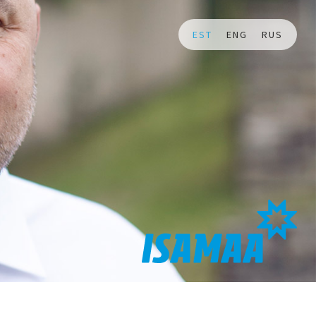
EST
ENG
RUS