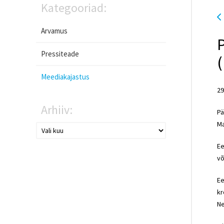
Kategooriad:
Arvamus
P
Pressiteade
(
Meediakajastus
29
Arhiiv:
Pä
Ma
Ee
võ
Ee
kr
Ne