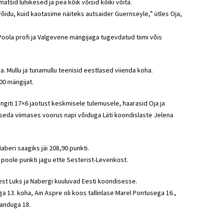
matšid lühikesed ja pea kõik võisid kõiki võita.
õidu, kuid kaotasime näiteks autsaider Guernseyle,” ütles Oja,
Poola profi ja Valgevene mängijaga tugevdatud tiimi võis
ena. Mullu ja tunamullu teenisid eestlased viienda koha.
500 mängijat.
ngiti 17×6 jaotust keskmisele tulemusele, haarasid Oja ja
id seda viimases voorus napi võiduga Läti koondislaste Jelena
aberi saagiks jäi 208,90 punkti.
 poole punkti jagu ette Sesterist-Levenkost.
st Luks ja Nabergi kuuluvad Eesti koondisesse.
a 13. koha, Ain Aspre oli koos tallinlase Marel Pontusega 16.,
handuga 18.