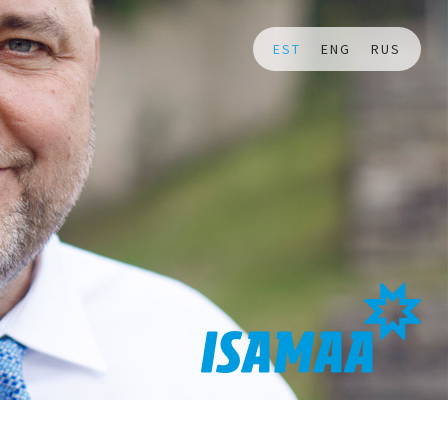
EST
ENG
RUS