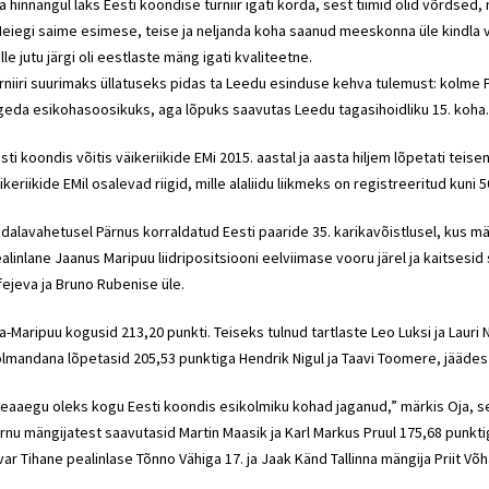
a hinnangul läks Eesti koondise turniir igati korda, sest tiimid olid võrdsed, 
eiegi saime esimese, teise ja neljanda koha saanud meeskonna üle kindla v
lle jutu järgi oli eestlaste mäng igati kvaliteetne.
rniiri suurimaks üllatuseks pidas ta Leedu esinduse kehva tulemust: kolme 
geda esikohasoosikuks, aga lõpuks saavutas Leedu tagasihoidliku 15. koha.
sti koondis võitis väikeriikide EMi 2015. aastal ja aasta hiljem lõpetati teis
ikeriikide EMil osalevad riigid, mille alaliidu liikmeks on registreeritud kuni 
dalavahetusel Pärnus korraldatud Eesti paaride 35. karikavõistlusel, kus mä
alinlane Jaanus Maripuu liidripositsiooni eelviimase vooru järel ja kaitses
fejeva ja Bruno Rubenise üle.
a-Maripuu kogusid 213,20 punkti. Teiseks tulnud tartlaste Leo Luksi ja Lauri N
lmandana lõpetasid 205,53 punktiga Hendrik Nigul ja Taavi Toomere, jäädes
eaaegu oleks kogu Eesti koondis esikolmiku kohad jaganud,” märkis Oja, se
rnu mängijatest saavutasid Martin Maasik ja Karl Markus Pruul 175,68 punktig
var Tihane pealinlase Tõnno Vähiga 17. ja Jaak Känd Tallinna mängija Priit Võ