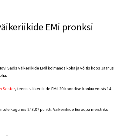
väikeriikide EMi pronksi
 Novi Sadis väikeriikide EMil kolmanda koha ja võitis koos Jaanus
oha.
n Sester
, teenis väikeriikide EMil 20 koondise konkurentsis 14
ntole kogunes 243,07 punkti. Väikeriikide Euroopa meistriks