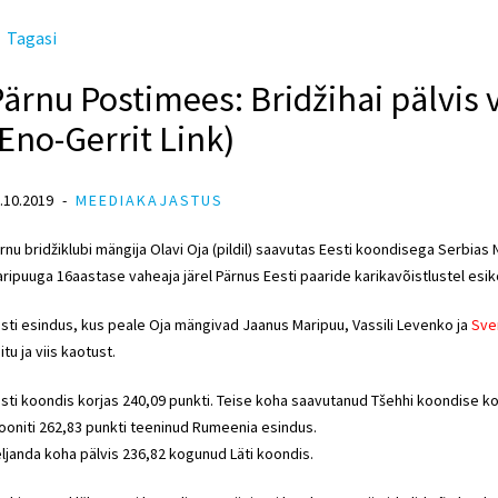
Tagasi
ärnu Postimees: Bridžihai pälvis 
Eno-Gerrit Link)
.10.2019
MEEDIAKAJASTUS
rnu bridžiklubi mängija Olavi Oja (pildil) saavutas Eesti koondisega Serbias
ripuuga 16aastase vaheaja järel Pärnus Eesti paaride karikavõistlustel esik
sti esindus, kus peale Oja mängivad Jaanus Maripuu, Vassili Levenko ja
Sve
itu ja viis kaotust.
sti koondis korjas 240,09 punkti. Teise koha saavutanud Tšehhi koondise ko
ooniti 262,83 punkti teeninud Rumeenia esindus.
ljanda koha pälvis 236,82 kogunud Läti koondis.