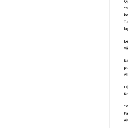
Oj
“M
ke
Tu
lu
Ee
Vä
Nä
pe
Al
Oj
Ko
“P
Pä
Ai