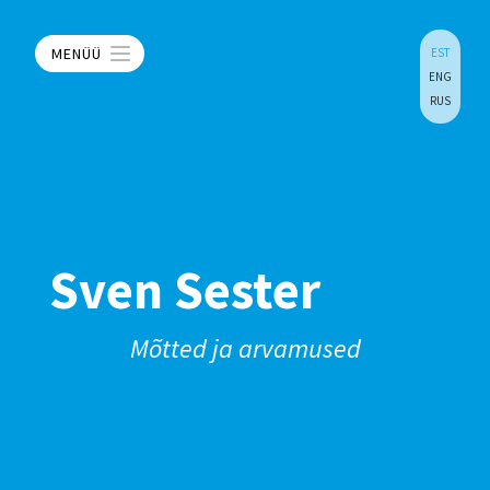
MENÜÜ
EST
ENG
RUS
Sven Sester
Mõtted ja arvamused