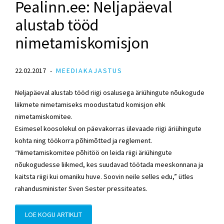
Pealinn.ee: Neljapäeval
alustab tööd
nimetamiskomisjon
22.02.2017
MEEDIAKAJASTUS
Neljapäeval alustab tööd riigi osalusega äriühingute nõukogude
liikmete nimetamiseks moodustatud komisjon ehk
nimetamiskomitee.
Esimesel koosolekul on päevakorras ülevaade riigi äriühingute
kohta ning töökorra põhimõtted ja reglement.
“Nimetamiskomitee põhitöö on leida riigi äriühingute
nõukogudesse liikmed, kes suudavad töötada meeskonnana ja
kaitsta riigi kui omaniku huve. Soovin neile selles edu,” ütles
rahandusminister Sven Sester pressiteates.
LOE KOGU ARTIKLIT