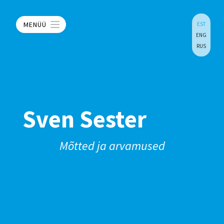
MENÜÜ
EST
ENG
RUS
Sven Sester
Mõtted ja arvamused