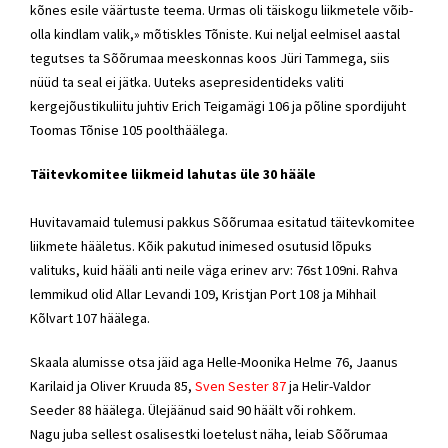
kõnes esile väärtuste teema. Urmas oli täiskogu liikmetele võib-
olla kindlam valik,» mõtiskles Tõniste. Kui neljal eelmisel aastal
tegutses ta Sõõrumaa meeskonnas koos Jüri Tammega, siis
nüüd ta seal ei jätka. Uuteks asepresidentideks valiti
kergejõustikuliitu juhtiv Erich Teigamägi 106 ja põline spordijuht
Toomas Tõnise 105 poolthäälega.
Täitevkomitee liikmeid lahutas üle 30 hääle
Huvitavamaid tulemusi pakkus Sõõrumaa esitatud täitevkomitee
liikmete hääletus. Kõik pakutud inimesed osutusid lõpuks
valituks, kuid hääli anti neile väga erinev arv: 76st 109ni. Rahva
lemmikud olid Allar Levandi 109, Kristjan Port 108 ja Mihhail
Kõlvart 107 häälega.
Skaala alumisse otsa jäid aga Helle-Moonika Helme 76, Jaanus
Karilaid ja Oliver Kruuda 85,
Sven Sester 87
ja Helir-Valdor
Seeder 88 häälega. Ülejäänud said 90 häält või rohkem.
Nagu juba sellest osalisestki loetelust näha, leiab Sõõrumaa