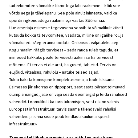
täitevkomitee võimalike liikmetega läbi rääkimine – kõik see
võttis aega ja tähelepanu. See pole ainult inimeste, vaid ka
spordiringkondadega rääkimine,» vastas Sõõrumaa.
Uue ametiaja esimese tegevusena soovib ta võimalikult kiirelt
kutsuda kokku täitevkomitee, vaadata, milline on igaühe roll ja
võimalused. «Aeg ei anna oodata. On kriisist väljatuleku aeg.
Kogu maailm räägib tervisest – seda rauda tuleb taguda, et
inimesed hakkaks peale tervisest rääkimise ka tervisest
mõtlema. Et tervis ei ole arst, haigused, tabletid. Tervis on
elujõud, vitaalsus, rahulolu – natuke teised asjad.
Tuleb hakata komisjone komplekteerima ja tööle lükkama.
Esimeses järjekorras on tippsport, sest aasta pärast toimuvad
olümpiamängud, jälle on vaja seada eesmärgid ja leida rahalised
vahendid. Loomulikult ka taristukomisjon, sest riik on valmis
Euroopast infrastruktuuri tarvis saama täiendavaid rahalisi
vahendeid ja sinna sisse peab kindlasti kuuluma spordi
infrastruktuur.»
Treeneritel läheb paremini, aga pikk tee ootab ees