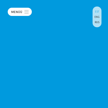
MENÜÜ
EST
ENG
RUS