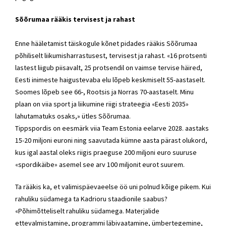
Sõõrumaa rääkis tervisest ja rahast
Enne hääletamist täiskogule kõnet pidades rääkis Sõõrumaa
põhiliselt liikumisharrastusest, tervisest ja rahast. «16 protsenti
lastest liigub piisavalt, 25 protsendil on vaimse tervise häired,
Eesti inimeste haigustevaba elu lõpeb keskmiselt 55-aastaselt.
Soomes lõpeb see 66-, Rootsis ja Norras 70-aastaselt. Minu
plaan on viia sport ja liikumine riigi strateegia «Eesti 2035»
lahutamatuks osaks,» ütles Sõõrumaa.
Tippspordis on eesmärk viia Team Estonia eelarve 2028. aastaks
15-20 miljoni euroni ning saavutada kümne aasta pärast olukord,
kus igal aastal oleks riigis praeguse 200 miljoni euro suuruse
«spordikäibe» asemel see arv 100 miljonit eurot suurem.
Ta rääkis ka, et valimispäevaeelse öö uni polnud kõige pikem. Kui
rahuliku südamega ta Kadrioru staadionile saabus?
«Põhimõtteliselt rahuliku südamega. Materjalide
ettevalmistamine, programmi läbivaatamine, ümbertegemine,