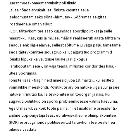
uuest meeskonnast arvukalt poliitikuid.
Lausa nõnda arvukalt, et Tõniste kasutas selle
iseloomustamiseks sõna «hirmutav». Sõõrumaa selgitas
Postimehele oma valikut.
«EOK täitevkomitee saab kujundada spordipoliitikat ja selle
maastikku. Kas, kus ja millisel määral realiseerub aasta tähtsaim
seadus ehk riigieelarve, sellest sõltume ju väga palju. Nimetame
seda täitevkomitee sidusgrupiks. Et algatatud programmid
jõuaks lõpuks ka valitsuse lauale ja riigikogus
«ärakoputamisele», on vaja teada, millistes koridorides käia,»
ütles Sõõrumaa.
Tõniste lisas: «Nägin neid nimesid juba 18. märtsil, kui esitleti
võimalikke meeskondi. Poliitikute arv on natuke liiga suur ja see
natuke hirmutab ka. Täitevkomitee on tööorgan ja näis, kui
sügavuti poliitikud on spordi probleemidesse valmis kaevuma.
Aga Urmas lubas kõik tööle panna, nii et usaldame presidenti.»
Endine tipp-purjetaja lisas, et rahvusvaheline olümpiakomitee
(ROK) ei pruugi nõnda politiseeritud täitevkomitee peale hea
pilguga vaadata.