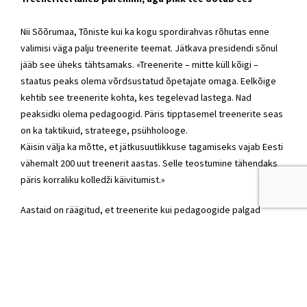
Nii Sõõrumaa, Tõniste kui ka kogu spordirahvas rõhutas enne
valimisi väga palju treenerite teemat. Jätkava presidendi sõnul
jääb see üheks tähtsamaks. «Treenerite – mitte küll kõigi –
staatus peaks olema võrdsustatud õpetajate omaga. Eelkõige
kehtib see treenerite kohta, kes tegelevad lastega. Nad
peaksidki olema pedagoogid. Päris tipptasemel treenerite seas
on ka taktikuid, strateege, psühholooge.
Käisin välja ka mõtte, et jätkusuutlikkuse tagamiseks vajab Eesti
vähemalt 200 uut treenerit aastas. Selle teostumine tähendaks
päris korraliku kolledži käivitumist.»
Aastaid on räägitud, et treenerite kui pedagoogide palgad
peaks võrdsustuma õpetajate omaga. Sõõrumaa rõhutas taas,
et pikemas perspektiivis peab see juhtuma. Samas lisas ta:
«Treeneritest võib rääkida iga valimise eel või järel, aga nii hästi,
kui treeneritel on läinud viimase nelja aasta jooksul, pole väga
tükk aega olnud. Et treenerite palgad on oluliselt tõusnud, läinud