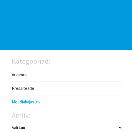
Kategooriad:
Arvamus
Pressiteade
Meediakajastus
Arhiiv: