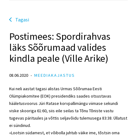
Tagasi
Postimees: Spordirahvas
läks Sõõrumaad valides
kindla peale (Ville Arike)
08.06.2020
MEEDIAKAJASTUS
Kui neli aastat tagasi alistas Urmas Sõõrumaa Eesti
Olümpiakomitee (EOK) presidendiks saades otsustavas
hääletusvoorus Jüri Ratase korvpallimängu viimase sekundi
viske skooriga 61:60, siis eile seilas ta Tõnu Tõniste vastu
tugevas pärituules ja võttis seljavõidu tulemusega 83:38. Üllatust
ei sündinud.
«Lootsin südamest, et võibolla juhtub väike ime, tõstsin oma