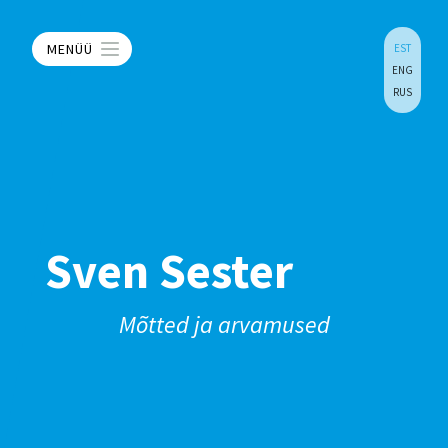
MENÜÜ
EST
ENG
RUS
Sven Sester
Mõtted ja arvamused