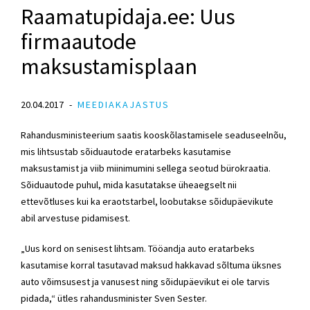
Raamatupidaja.ee: Uus
firmaautode
maksustamisplaan
20.04.2017
MEEDIAKAJASTUS
Rahandusministeerium saatis kooskõlastamisele seaduseelnõu,
mis lihtsustab sõiduautode eratarbeks kasutamise
maksustamist ja viib miinimumini sellega seotud bürokraatia.
Sõiduautode puhul, mida kasutatakse üheaegselt nii
ettevõtluses kui ka eraotstarbel, loobutakse sõidupäevikute
abil arvestuse pidamisest.
„Uus kord on senisest lihtsam. Tööandja auto eratarbeks
kasutamise korral tasutavad maksud hakkavad sõltuma üksnes
auto võimsusest ja vanusest ning sõidupäevikut ei ole tarvis
pidada,“ ütles rahandusminister Sven Sester.