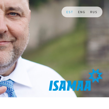
EST
ENG
RUS