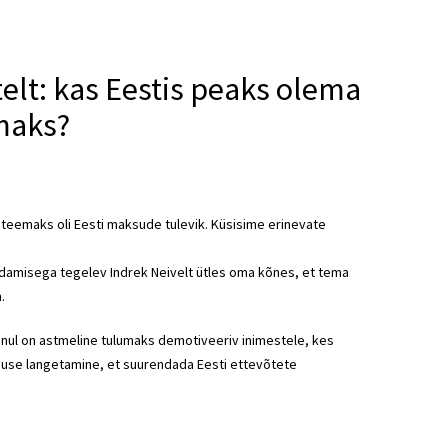
elt: kas Eestis peaks olema
maks?
teemaks oli Eesti maksude tulevik. Küsisime erinevate
damisega tegelev Indrek Neivelt ütles oma kõnes, et tema
.
nul on astmeline tulumaks demotiveeriv inimestele, kes
se langetamine, et suurendada Eesti ettevõtete