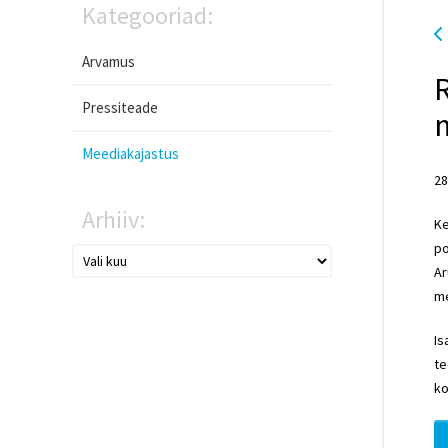
Kategooriad:
Arvamus
R
Pressiteade
Meediakajastus
28
Arhiiv:
Ke
po
Ar
me
Is
te
ko