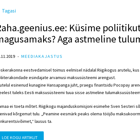
Tagasi
aha.geenius.ee: Küsime poliitikut
magusamaks? Aga astmeline tulu
.11.2019
MEEDIAKAJASTUS
skerakonna eestvedamisel toimus eelmisel nädalal Riigikogus arutelu, kus 
liiterakondade esindajate arvamusi maksusüsteemi arengust.
utelul esinenud kunagine Hansapanga juht, praegu finantsidu Pocopay aren
elest tuleks Eesti maksusüsteemi tuua sisse astmeline tulumaksusüsteem
amaa ei toeta mõtet. Riigikogu majanduskomisjoni esimehe Sven Sesteri sõ
enivad kõrgemat tulu. „Peamine eesmärk peaks olema tööjõu maksukoormu
nkurentsivõimet,“ lausus ta.
LOE KOGU ARTIKLIT