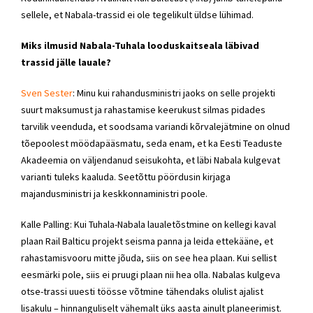
sellele, et Nabala-trassid ei ole tegelikult üldse lühimad.
Miks ilmusid Nabala-Tuhala looduskaitseala läbivad
trassid jälle lauale?
Sven Sester
: Minu kui rahandusministri jaoks on selle projekti
suurt maksumust ja rahastamise keerukust silmas pidades
tarvilik veenduda, et soodsama variandi kõrvalejätmine on olnud
tõepoolest möödapääsmatu, seda enam, et ka Eesti Teaduste
Akadeemia on väljendanud seisukohta, et läbi Nabala kulgevat
varianti tuleks kaaluda. Seetõttu pöördusin kirjaga
majandusministri ja keskkonnaministri poole.
Kalle Palling: Kui Tuhala-Nabala laualetõstmine on kellegi kaval
plaan Rail Balticu projekt seisma panna ja leida ettekääne, et
rahastamisvooru mitte jõuda, siis on see hea plaan. Kui sellist
eesmärki pole, siis ei pruugi plaan nii hea olla. Nabalas kulgeva
otse-trassi uuesti töösse võtmine tähendaks olulist ajalist
lisakulu – hinnanguliselt vähemalt üks aasta ainult planeerimist.