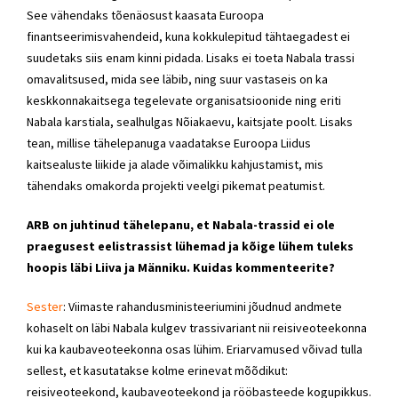
See vähendaks tõenäosust kaasata Euroopa
finantseerimisvahendeid, kuna kokkulepitud tähtaegadest ei
suudetaks siis enam kinni pidada. Lisaks ei toeta Nabala trassi
omavalitsused, mida see läbib, ning suur vastaseis on ka
keskkonnakaitsega tegelevate organisatsioonide ning eriti
Nabala karstiala, sealhulgas Nõiakaevu, kaitsjate poolt. Lisaks
tean, millise tähelepanuga vaadatakse Euroopa Liidus
kaitsealuste liikide ja alade võimalikku kahjustamist, mis
tähendaks omakorda projekti veelgi pikemat peatumist.
ARB on juhtinud tähelepanu, et Nabala-trassid ei ole
praegusest eelistrassist lühemad ja kõige lühem tuleks
hoopis läbi Liiva ja Männiku. Kuidas kommenteerite?
Sester
: Viimaste rahandusministeeriumini jõudnud andmete
kohaselt on läbi Nabala kulgev trassivariant nii reisiveoteekonna
kui ka kaubaveoteekonna osas lühim. Eriarvamused võivad tulla
sellest, et kasutatakse kolme erinevat mõõdikut:
reisiveoteekond, kaubaveoteekond ja rööbasteede kogupikkus.