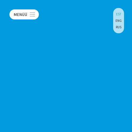
MENÜÜ
EST
ENG
RUS