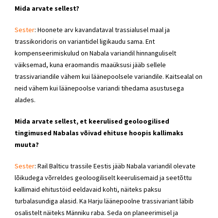
Mida arvate sellest?
Sester
: Hoonete arv kavandataval trassialusel maal ja
trassikoridoris on variantidel ligikaudu sama. Ent
kompenseerimiskulud on Nabala variandil hinnanguliselt
väiksemad, kuna eraomandis maaüksusi jääb sellele
trassivariandile vähem kui läänepoolsele variandile. Kaitsealal on
neid vähem kui läänepoolse variandi tihedama asustusega
alades.
Mida arvate sellest, et keerulised geoloogilised
tingimused Nabalas võivad ehituse hoopis kallimaks
muuta?
Sester
: Rail Balticu trassile Eestis jääb Nabala variandil olevate
lõikudega võrreldes geoloogiliselt keerulisemaid ja seetõttu
kallimaid ehitustöid eeldavaid kohti, näiteks paksu
turbalasundiga alasid. Ka Harju läänepoolne trassivariant läbib
osalistelt näiteks Männiku raba. Seda on planeerimisel ja