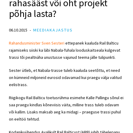
rahasääst või oht projekt
põhja lasta?
06.10.2015
MEEDIAKAJASTUS
Rahandusminister Sven Sesteri
ettepanek kaaluda Rail Balticu
rajamiseks siiski ka läbi Nabala-Tuhala looduskaitseala kulgevat
trassi tõi pealtnäha unustusse vajunud teema jälle tulipunkti.
Sester ütleb, et Nabala-trasse tuleb kaaluda seetõttu, et need
on kümneid miljoneid eurosid odavamad kui praegu välja valitud
eelistrass.
Riigikogu Rail Balticu toetusrühma esimehe Kalle Pallingu sõnul ei
saa praegu kindlas kõneviisis väita, milline trass tuleb odavam
või kallim. Lisaks maksab aeg ka midagi – praeguse trassi puhul
on eeltöö tehtud.
Kodanikuühendus Avalikult Rail Balticust (ARB) juhib tähelepanu