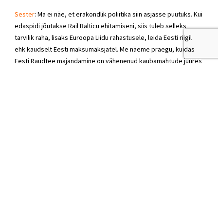
Sester
: Ma ei näe, et erakondlik poliitika siin asjasse puutuks. Kui
edaspidi jõutakse Rail Balticu ehitamiseni, siis tuleb selleks
tarvilik raha, lisaks Euroopa Liidu rahastusele, leida Eesti riigil
ehk kaudselt Eesti maksumaksjatel. Me näeme praegu, kuidas
Eesti Raudtee majandamine on vähenenud kaubamahtude juures
muutunud üha keerukamaks ning sisuliselt ei suudeta enam ots-
otsaga kokku tulla. Ka ühe miljoni kasumi teenimine on täna
raudtee vallas suur väljakutse, siin räägime me aga mitmekümne
miljoni suurusest investeeringumaksumuse erinevusest. Palling:
Ei oska kommenteerida. Olen ka ise sellist väidet kuulnud. Eks ta
oleks siis üpris sarnane Rapla maavanema Tõnis Blangi
käitumisega, kus minnakse vastu Kohila elanike ja endise Rapla
maavanema Tiit Leieri sooviga toetada trassialternatiivi, mis
toetaks Kohila keskuse arengut. Kummaline on valitsuskabineti
otsuseid selliselt kampaaniaga ümber tegema minna. Nii Kohila
valda läbiva trassialternatiivi kui ka Nabala kaitseala
mitteläbimist toetavad kehtivad kabinetiotsused. Keegi ei ole
neid ümber otsustanud. Seisan selle eest, et ka ei otsustataks.