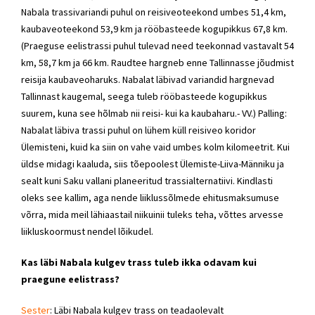
Nabala trassivariandi puhul on reisiveoteekond umbes 51,4 km,
kaubaveoteekond 53,9 km ja rööbasteede kogupikkus 67,8 km.
(Praeguse eelistrassi puhul tulevad need teekonnad vastavalt 54
km, 58,7 km ja 66 km. Raudtee hargneb enne Tallinnasse jõudmist
reisija kaubaveoharuks. Nabalat läbivad variandid hargnevad
Tallinnast kaugemal, seega tuleb rööbasteede kogupikkus
suurem, kuna see hõlmab nii reisi- kui ka kaubaharu.- VV.) Palling:
Nabalat läbiva trassi puhul on lühem küll reisiveo koridor
Ülemisteni, kuid ka siin on vahe vaid umbes kolm kilomeetrit. Kui
üldse midagi kaaluda, siis tõepoolest Ülemiste-Liiva-Männiku ja
sealt kuni Saku vallani planeeritud trassialternatiivi. Kindlasti
oleks see kallim, aga nende liiklussõlmede ehitusmaksumuse
võrra, mida meil lähiaastail niikuinii tuleks teha, võttes arvesse
liikluskoormust nendel lõikudel.
Kas läbi Nabala kulgev trass tuleb ikka odavam kui
praegune eelistrass?
Sester
: Läbi Nabala kulgev trass on teadaolevalt