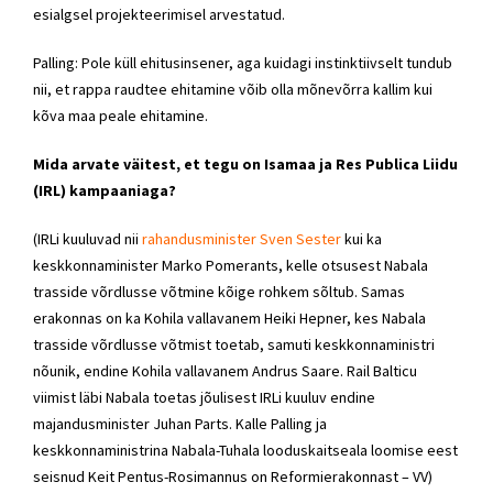
esialgsel projekteerimisel arvestatud.
Palling: Pole küll ehitusinsener, aga kuidagi instinktiivselt tundub
nii, et rappa raudtee ehitamine võib olla mõnevõrra kallim kui
kõva maa peale ehitamine.
Mida arvate väitest, et tegu on Isamaa ja Res Publica Liidu
(IRL) kampaaniaga?
(IRLi kuuluvad nii
rahandusminister Sven Sester
kui ka
keskkonnaminister Marko Pomerants, kelle otsusest Nabala
trasside võrdlusse võtmine kõige rohkem sõltub. Samas
erakonnas on ka Kohila vallavanem Heiki Hepner, kes Nabala
trasside võrdlusse võtmist toetab, samuti keskkonnaministri
nõunik, endine Kohila vallavanem Andrus Saare. Rail Balticu
viimist läbi Nabala toetas jõulisest IRLi kuuluv endine
majandusminister Juhan Parts. Kalle Palling ja
keskkonnaministrina Nabala-Tuhala looduskaitseala loomise eest
seisnud Keit Pentus-Rosimannus on Reformierakonnast – VV)