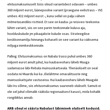
ehitusmaksumuselt töös olnud variantidest odavaim – umbes
360 miljonit eurot, läänepoolne variant (praegune eelistrass – VV)
umbes 432 miljonit eurot -, kuna sellel on palju vähem
mitmetasandilisi ristteid. Et see on kauba- ja reisiveo teekonna
lühim variant, siis on see parim teekonnale kuluva aja,
hoolduskulude jm pikaajaliste kulude osas. Strateegilise
keskkonnamõju hinnangu kohaselt on see variant ka väiksema
mõjuga inimkeskkonnale.
Palling: Ehitusmaksumus on Nabala trassi puhul umbes 360
miljonit eurot ainult juhul, kui kaubaveoharu läheb Muuga
sadamasse läbi Rebala muinsuskaitseala. Tõenäoliselt on seal
oodata nii Maardu kui ka Jõelähtme omavalitsuste ning
muinsuskaitsjate vastuseisu. Kui kaubaveoharu läheb Muugale
läbi Iru sõlme, siis ehitusmaksumus suureneb oluliselt. Samuti ei
ole sel juhul võimalik rääkida regionaalsest kasust, mida kohalik
rongiliiklus annab.
ARB sõnul ei säästa Nabalast läbiminek oluliselt kodusid.