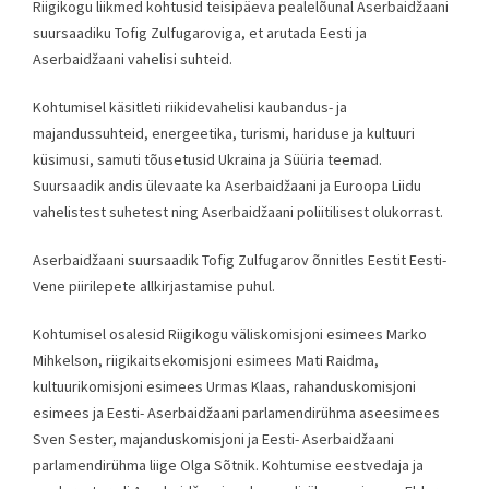
Riigikogu liikmed kohtusid teisipäeva pealelõunal Aserbaidžaani
suursaadiku Tofig Zulfugaroviga, et arutada Eesti ja
Aserbaidžaani vahelisi suhteid.
Kohtumisel käsitleti riikidevahelisi kaubandus- ja
majandussuhteid, energeetika, turismi, hariduse ja kultuuri
küsimusi, samuti tõusetusid Ukraina ja Süüria teemad.
Suursaadik andis ülevaate ka Aserbaidžaani ja Euroopa Liidu
vahelistest suhetest ning Aserbaidžaani poliitilisest olukorrast.
Aserbaidžaani suursaadik Tofig Zulfugarov õnnitles Eestit Eesti-
Vene piirilepete allkirjastamise puhul.
Kohtumisel osalesid Riigikogu väliskomisjoni esimees Marko
Mihkelson, riigikaitsekomisjoni esimees Mati Raidma,
kultuurikomisjoni esimees Urmas Klaas, rahanduskomisjoni
esimees ja Eesti- Aserbaidžaani parlamendirühma aseesimees
Sven
Sester
, majanduskomisjoni ja Eesti- Aserbaidžaani
parlamendirühma liige Olga Sõtnik. Kohtumise eestvedaja ja