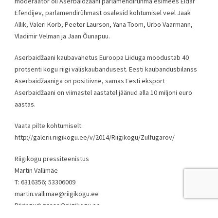
moderaator oli Aserbaidžaani parlamendirühma esimees Eldar
Efendijev, parlamendirühmast osalesid kohtumisel veel Jaak
Allik, Valeri Korb, Peeter Laurson, Yana Toom, Urbo Vaarmann,
Vladimir Velman ja Jaan Õunapuu.
Aserbaidžaani kaubavahetus Euroopa Liiduga moodustab 40
protsenti kogu riigi väliskaubandusest. Eesti kaubandusbilanss
Aserbaidžaaniga on positiivne, samas Eesti eksport
Aserbaidžaani on viimastel aastatel jäänud alla 10 miljoni euro
aastas.
Vaata pilte kohtumiselt:
http://galerii.riigikogu.ee/v/2014/Riigikogu/Zulfugarov/
Riigikogu pressiteenistus
Martin Vallimäe
T: 6316356; 53306009
martin.vallimae@riigikogu.ee
Päringud: press@riigikogu.ee