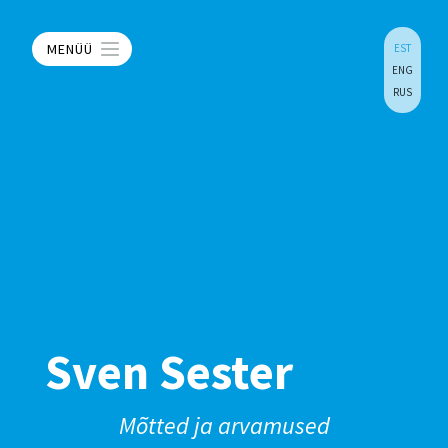
MENÜÜ
EST
ENG
RUS
Sven Sester
Mõtted ja arvamused