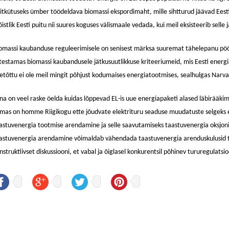
itkütuseks ümber töödeldava biomassi ekspordimaht, mille sihtturud jäävad Eesti
istlik Eesti puitu nii suures koguses välismaale vedada, kui meil eksisteerib se
omassi kaubanduse reguleerimisele on senisest märksa suuremat tähelepanu pöör
testamas biomassi kaubandusele jätkusuutlikkuse kriteeriumeid, mis Eesti energi
etõttu ei ole meil mingit põhjust kodumaises energiatootmises, sealhulgas Narva
na on veel raske öelda kuidas lõppevad EL-is uue energiapaketi alased läbirääki
mas on homme Riigikogu ette jõudvate elektrituru seaduse muudatuste selgeks 
astuvenergia tootmise arendamine ja selle saavutamiseks taastuvenergia oksjoni
astuvenergia arendamine võimaldab vähendada taastuvenergia arenduskulusid tarb
nstruktiivset diskussiooni, et vabal ja õiglasel konkurentsil põhinev tururegulatsi