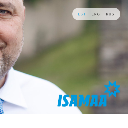
EST
ENG
RUS