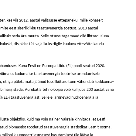
er, kes viis 2012. aastal valitsusse ettepaneku, mille kohaselt
mise eest siseriiklikku taastuvenergia toetust. 2013 aastal
jalikuks seda ära muuta. Selle otsuse tagamaad olid lihtsad. Kuna
ulusid, siis pidas IRL vajalikuks riigile kuuluva ettevõtte kaudu
ubanduses. Kuna Eesti on Euroopa Liidu (EL) poolt seatud 2020.
a võimalus kodumaise taastuvenergia tootmise arendamiseks
eda, et iga põletamata jäänud fossiilkütuse tonn vähendab keskkonna-
häbimärgistada. Aurukatla tehnoloogia võib küll juba 200 aastat vana
0% EL-i taastuvenergiast. Sellele järgnevad hüdroenergia ja
uste objektiks, kuid ma võin Rainer Vakrale kinnitada, et Eesti
tatud biomassist toodetud taastuvenergia statistikat Eestilt ostma.
 3 miljoni kuupmeetri esmasest kasutamisest üle jääva ja