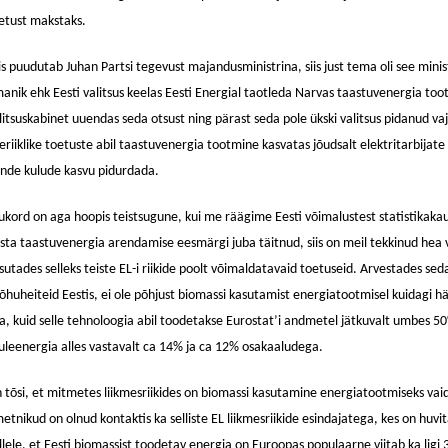
etust makstaks.
s puudutab Juhan Partsi tegevust majandusministrina, siis just tema oli see minist
anik ehk Eesti valitsus keelas Eesti Energial taotleda Narvas taastuvenergia toot
litsuskabinet uuendas seda otsust ning pärast seda pole ükski valitsus pidanud va
seriiklike toetuste abil taastuvenergia tootmine kasvatas jõudsalt elektritarbijate k
nde kulude kasvu pidurdada.
ukord on aga hoopis teistsugune, kui me räägime Eesti võimalustest statistikaka
sta taastuvenergia arendamise eesmärgi juba täitnud, siis on meil tekkinud he
sutades selleks teiste EL-i riikide poolt võimaldatavaid toetuseid. Arvestades s
 õhuheiteid Eestis, ei ole põhjust biomassi kasutamist energiatootmisel kuidagi 
la, kuid selle tehnoloogia abil toodetakse Eurostat’i andmetel jätkuvalt umbes 5
uleenergia alles vastavalt ca 14% ja ca 12% osakaaludega.
 tõsi, et mitmetes liikmesriikides on biomassi kasutamine energiatootmiseks vaidl
etnikud on olnud kontaktis ka selliste EL liikmesriikide esindajatega, kes on huvi
llele, et Eesti biomassist toodetav energia on Euroopas populaarne viitab ka ligi