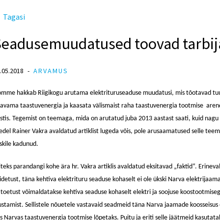
Tagasi
Seadusemuudatused toovad tarbij
.05.2018
ARVAMUS
mme hakkab Riigikogu arutama elektrituruseaduse muudatusi, mis tõotavad tuu
avama taastuvenergia ja kaasata välismaist raha taastuvenergia tootmise are
stis. Tegemist on teemaga, mida on arutatud juba 2013 aastast saati, kuid na
edel Rainer Vakra avaldatud artiklist lugeda võis, pole arusaamatused selle tee
skile kadunud.
iteks parandangi kohe ära hr. Vakra artiklis avaldatud eksitavad „faktid“. Erineva
idetust, täna kehtiva elektrituru seaduse kohaselt ei ole ükski Narva elektrijaama
 toetust võimaldatakse kehtiva seaduse kohaselt elektri ja soojuse koostootmise
ustamist. Sellistele nõuetele vastavaid seadmeid täna Narva jaamade koosseisus
s Narvas taastuvenergia tootmise lõpetaks. Puitu ja eriti selle jäätmeid kasutataks