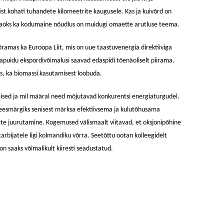
st kohati tuhandete kilomeetrite kaugusele. Kas ja kuivõrd on
lle jaoks ka kodumaine nõudlus on muidugi omaette arutluse teema.
amas ka Euroopa Liit, mis on uue taastuvenergia direktiiviga
apuidu ekspordivõimalusi saavad edaspidi tõenäoliselt piirama.
s, ka biomassi kasutamisest loobuda.
mised ja mil määral need mõjutavad konkurentsi energiaturgudel.
eesmärgiks senisest märksa efektiivsema ja kulutõhusama
te juurutamine. Kogemused välismaalt viitavad, et oksjonipõhine
ijatele ligi kolmandiku võrra. Seetõttu ootan kolleegidelt
oon saaks võimalikult kiiresti seadustatud.