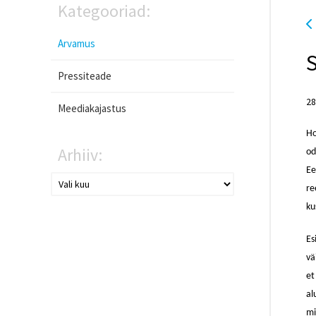
Kategooriad:
Arvamus
Pressiteade
28
Meediakajastus
Ho
Arhiiv:
od
Ee
re
ku
Es
vä
et
al
mi