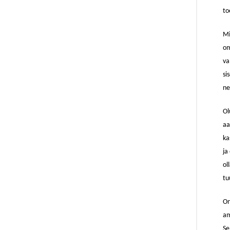
to
Mi
om
va
si
ne
Ol
aa
ka
ja
ol
tu
On
am
Se