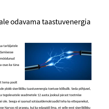
ale odavama taastuvenergia
a tarbijatele
ndamisesse
gu möödunud
ma osas ka täna
lt tema poolt
de plokk siseriikliku taastuvenergia toetuse kõlbulik. Seda põhjusel,
ga tegelevatele seadmetele 12 aasta jooksul pärast tootmise
 ei ole. Seega ei saanud sotsiaaldemokraadid teha ka ettepanekut,
e Narvas nii praegu, kui ka edaspidi ilma, et selle eest siseriiklikku