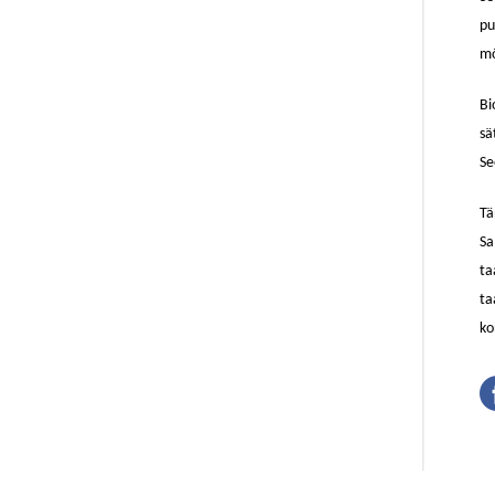
pu
mõ
Bi
sä
Se
Tä
Sa
ta
ta
ko