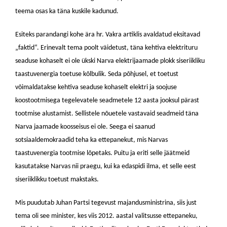
teema osas ka täna kuskile kadunud.
Esiteks parandangi kohe ära hr. Vakra artiklis avaldatud eksitavad
„faktid“. Erinevalt tema poolt väidetust, täna kehtiva elektrituru
seaduse kohaselt ei ole ükski Narva elektrijaamade plokk siseriikliku
taastuvenergia toetuse kõlbulik. Seda põhjusel, et toetust
võimaldatakse kehtiva seaduse kohaselt elektri ja soojuse
koostootmisega tegelevatele seadmetele 12 aasta jooksul pärast
tootmise alustamist. Sellistele nõuetele vastavaid seadmeid täna
Narva jaamade koosseisus ei ole. Seega ei saanud
sotsiaaldemokraadid teha ka ettepanekut, mis Narvas
taastuvenergia tootmise lõpetaks. Puitu ja eriti selle jäätmeid
kasutatakse Narvas nii praegu, kui ka edaspidi ilma, et selle eest
siseriiklikku toetust makstaks.
Mis puudutab Juhan Partsi tegevust majandusministrina, siis just
tema oli see minister, kes viis 2012. aastal valitsusse ettepaneku,