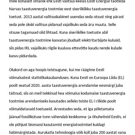
mille kohaselt omanik ehk Eesti valitsus keelas Eesti Energial taotleda
Narvas taastuvenergia tootmise eest siseriiklikku taastuvenergia
toetust. 2013 aastal valitsuskabinet uuendas seda otsust ning pärast
seda pole ükski valitsus pidanud vajalikuks seda ära muuta. Selle
otsuse tagamaad olid lihtsad. Kuna siseriiklike toetuste abil
taastuvenergia tootmine kasvatas jõudsalt elektritarbijate kulusid,
siis pidas IRL vajalikuks riigile kuuluva ettevõtte kaudu nende kulude
kasvu pidurdada.
Olukord on aga hoopis teistsugune, kui me räägime Eesti
võimalustest statistikakaubanduses. Kuna Eesti on Euroopa Liidu (EL)
poolt seatud 2020. aasta taastuvenergia arendamise eesmärgi juba
täitnud, siis on meil tekkinud hea võimalus kodumaise taastuvenergia
tootmise arendamiseks kasutades selleks teiste EL-i riikide poolt
võimaldatavaid toetuseid. Arvestades seda, et iga põletamata
jäänud fossiilkütuse tonn vähendab keskkonna- ja õhuheiteid Eestis, ei
ole põhjust biomassi kasutamist energiatootmisel kuidagi
häbimärgistada. Aurukatla tehnoloogia võib küll juba 200 aastat vana