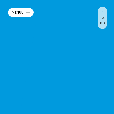
MENÜÜ
EST
ENG
RUS