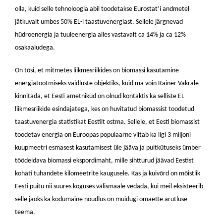
olla, kuid selle tehnoloogia abil toodetakse Eurostat’i andmetel
jätkuvalt umbes 50% EL-i taastuvenergiast. Sellele järgnevad
hüdroenergia ja tuuleenergia alles vastavalt ca 14% ja ca 12%
osakaaludega.
On tõsi, et mitmetes liikmesriikides on biomassi kasutamine
energiatootmiseks vaidluste objektiks, kuid ma võin Rainer Vakrale
kinnitada, et Eesti ametnikud on olnud kontaktis ka selliste EL
liikmesriikide esindajatega, kes on huvitatud biomassist toodetud
taastuvenergia statistikat Eestilt ostma. Sellele, et Eesti biomassist
toodetav energia on Euroopas populaarne viitab ka ligi 3 miljoni
kuupmeetri esmasest kasutamisest üle jääva ja puitkütuseks ümber
töödeldava biomassi ekspordimaht, mille sihtturud jäävad Eestist
kohati tuhandete kilomeetrite kaugusele. Kas ja kuivõrd on mõistlik
Eesti puitu nii suures koguses välismaale vedada, kui meil eksisteerib
selle jaoks ka kodumaine nõudlus on muidugi omaette arutluse
teema.