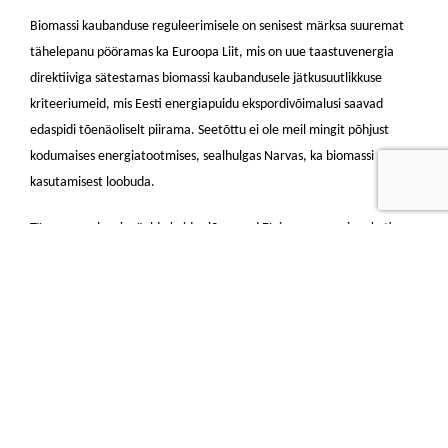
Biomassi kaubanduse reguleerimisele on senisest märksa suuremat
tähelepanu pööramas ka Euroopa Liit, mis on uue taastuvenergia
direktiiviga sätestamas biomassi kaubandusele jätkusuutlikkuse
kriteeriumeid, mis Eesti energiapuidu ekspordivõimalusi saavad
edaspidi tõenäoliselt piirama. Seetõttu ei ole meil mingit põhjust
kodumaises energiatootmises, sealhulgas Narvas, ka biomassi
kasutamisest loobuda.
Täna on veel raske öelda kuidas lõppevad EL-is uue energiapaketi
alased läbirääkimised ja mil määral need mõjutavad konkurentsi
energiaturgudel. Samas on homme Riigikogu ette jõudvate
elektrituru seaduse muudatuste selgeks eesmärgiks senisest märksa
efektiivsema ja kulutõhusama taastuvenergia tootmise arendamine
ja selle saavutamiseks taastuvenergia oksjonite juurutamine.
Kogemused välismaalt viitavad, et oksjonipõhine taastuvenergia
arendamine võimaldab vähendada taastuvenergia arenduskulusid
tarbijatele ligi kolmandiku võrra. Seetõttu ootan kolleegidelt