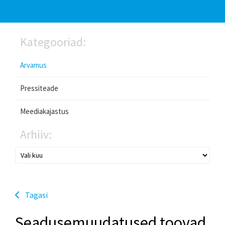
Kategooriad:
Arvamus
Pressiteade
Meediakajastus
Arhiiv:
Tagasi
Seadusemuudatused toovad