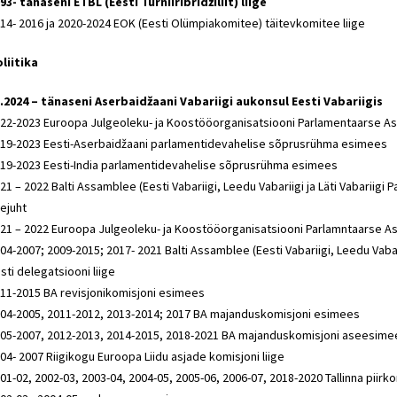
93- tänaseni ETBL (Eesti Turniiribridžiliit) liige
14- 2016 ja 2020-2024 EOK (Eesti Olümpiakomitee) täitevkomitee liige
liitika
.2024 – tänaseni Aserbaidžaani Vabariigi aukonsul Eesti Vabariigis
22-2023 Euroopa Julgeoleku- ja Koostööorganisatsiooni Parlamentaarse As
19-2023 Eesti-Aserbaidžaani parlamentidevahelise sõprusrühma esimees
19-2023 Eesti-India parlamentidevahelise sõprusrühma esimees
21 – 2022 Balti Assamblee (Eesti Vabariigi, Leedu Vabariigi ja Läti Vabariig
ejuht
21 – 2022
Euroopa Julgeoleku- ja Koostööorganisatsiooni Parlamntaarse As
04-2007; 2009-2015; 2017- 2021 Balti Assamblee (Eesti Vabariigi, Leedu Vabar
sti delegatsiooni liige
11-2015 BA revisjonikomisjoni esimees
04-2005, 2011-2012, 2013-2014; 2017 BA majanduskomisjoni esimees
05-2007, 2012-2013, 2014-2015, 2018-2021 BA majanduskomisjoni aseesime
04- 2007 Riigikogu Euroopa Liidu asjade komisjoni liige
01-02, 2002-03, 2003-04, 2004-05, 2005-06, 2006-07, 2018-2020 Tallinna piir