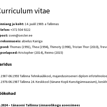
urriculum vitae
nniaeg ja koht:
14. juulil 1969. a Tallinnas
lefon:
+372 504 9222
post:
sven@sester.ee
erekonnaseis:
abielus Kairiga
apsed:
Thomas (1991), Thea (1994), Thimoty (1998), Tristan Thor (2010), Trev
apselapsed:
Kristopher (2014), Reimo (2015)
aridus
.1987-06.1993 Tallinna Tehnikaülikool, majandusinseneri diplom infotehnoloog
.1976-06.1987 Tallinna 24. Keskkool (tänane Kopli Kunstigümnaasium), kesk
öökohad
.2024 – tänaseni Tallinna Linnavolikogu aseesimees