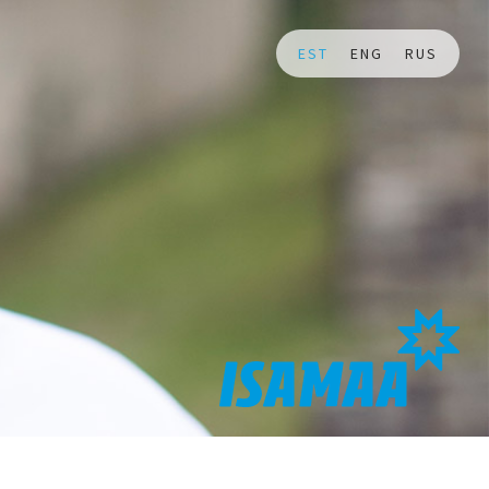
EST
ENG
RUS