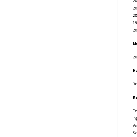
20
20
20
19
20
M
20
H
Br
K
Ee
In
Ve
S