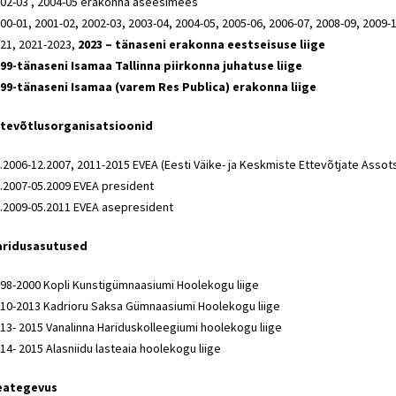
02-03 , 2004-05 erakonna aseesimees
00-01, 2001-02, 2002-03, 2003-04, 2004-05, 2005-06, 2006-07, 2008-09, 2009-
21, 2021-2023,
2023 – tänaseni erakonna eestseisuse liige
99-tänaseni Isamaa Tallinna piirkonna juhatuse liige
99-tänaseni Isamaa (varem Res Publica) erakonna liige
ttevõtlusorganisatsioonid
.2006-12.2007, 2011-2015 EVEA (Eesti Väike- ja Keskmiste Ettevõtjate Assots
.2007-05.2009 EVEA president
.2009-05.2011 EVEA asepresident
aridusasutused
98-2000 Kopli Kunstigümnaasiumi Hoolekogu liige
10-2013 Kadrioru Saksa Gümnaasiumi Hoolekogu liige
13- 2015 Vanalinna Hariduskolleegiumi hoolekogu liige
14- 2015 Alasniidu lasteaia hoolekogu liige
eategevus