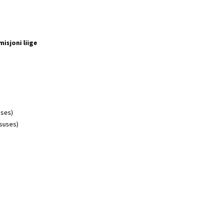
isjoni liige
uses)
tsuses)