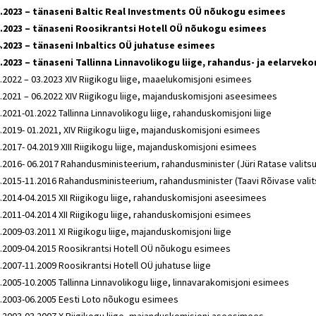
.2023 – tänaseni Baltic Real Investments OÜ nõukogu esimees
.2023 – tänaseni Roosikrantsi Hotell OÜ nõukogu esimees
.2023 – tänaseni Inbaltics OÜ juhatuse esimees
.2023 – tänaseni Tallinna Linnavolikogu liige, rahandus- ja eelarvekom
.2022 – 03.2023 XIV Riigikogu liige, maaelukomisjoni esimees
.2021 – 06.2022 XIV Riigikogu liige, majanduskomisjoni aseesimees
.2021-01.2022 Tallinna Linnavolikogu liige, rahanduskomisjoni liige
.2019- 01.2021, XIV Riigikogu liige, majanduskomisjoni esimees
.2017- 04.2019 XIII Riigikogu liige, majanduskomisjoni esimees
.2016- 06.2017 Rahandusministeerium, rahandusminister (Jüri Ratase valits
.2015-11.2016 Rahandusministeerium, rahandusminister (Taavi Rõivase vali
.2014-04.2015 XII Riigikogu liige, rahanduskomisjoni aseesimees
.2011-04.2014 XII Riigikogu liige, rahanduskomisjoni esimees
.2009-03.2011 XI Riigikogu liige, majanduskomisjoni liige
.2009-04.2015 Roosikrantsi Hotell OÜ nõukogu esimees
.2007-11.2009 Roosikrantsi Hotell OÜ juhatuse liige
.2005-10.2005 Tallinna Linnavolikogu liige, linnavarakomisjoni esimees
.2003-06.2005 Eesti Loto nõukogu esimees