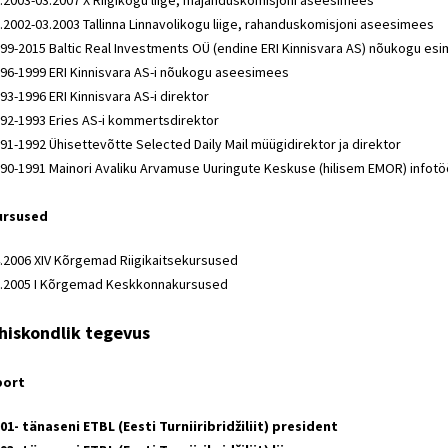
.2003-03.2007 X Riigikogu liige, majanduskomisjoni aseesimees
.2002-03.2003 Tallinna Linnavolikogu liige, rahanduskomisjoni aseesimees
99-2015 Baltic Real Investments OÜ (endine ERI Kinnisvara AS) nõukogu es
96-1999 ERI Kinnisvara AS-i nõukogu aseesimees
93-1996 ERI Kinnisvara AS-i direktor
92-1993 Eries AS-i kommertsdirektor
91-1992 Ühisettevõtte Selected Daily Mail müügidirektor ja direktor
90-1991 Mainori Avaliku Arvamuse Uuringute Keskuse (hilisem EMOR) infotööt
ursused
.2006 XIV Kõrgemad Riigikaitsekursused
.2005 I Kõrgemad Keskkonnakursused
hiskondlik tegevus
port
01- tänaseni ETBL (Eesti Turniiribridžiliit) president