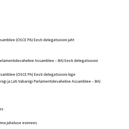
samblee (OSCE PA) Eesti delegatsiooni juht
i Parlamentidevaheline Assamblee – BA) Eesti delegatsiooni
samblee (OSCE PA) Eesti delegatsiooni liige
iigi ja Läti Vabariigi Parlamentidevaheline Assamblee – BA)
es
konna juhatuse esimees