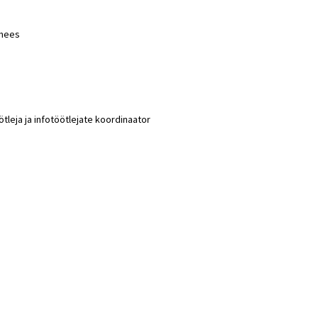
imees
leja ja infotöötlejate koordinaator