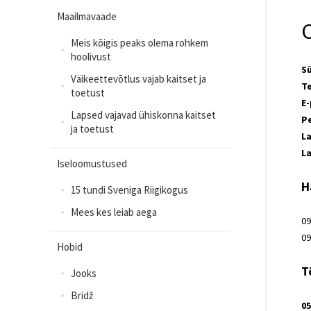
Maailmavaade
C
Meis kõigis peaks olema rohkem
hoolivust
Sü
Väikeettevõtlus vajab kaitset ja
Te
toetust
E-
Lapsed vajavad ühiskonna kaitset
P
ja toetust
L
L
Iseloomustused
H
15 tundi Sveniga Riigikogus
Mees kes leiab aega
09
09
Hobid
T
Jooks
Bridž
05