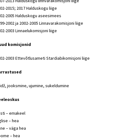
07-2013 Halduskogu linnvarakomisjoni liige
02-2015; 2017 Halduskogu liige
02-2005 Halduskogu aseesimees
99-2002 ja 2002-2005 Linnavarakomisjoni liige
02-2003 Linnaelukomisjoni liige
uud komisjonid
02-2003 Ettevõtlusameti Stardiabikomisjoni liige
arrastused
idž, jooksmine, ujumine, sukeldumine
eeleoskus
sti – emakeel
glise – hea
ne – väga hea
oome – hea