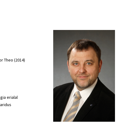
or Theo (2014)
ia erialal
haridus