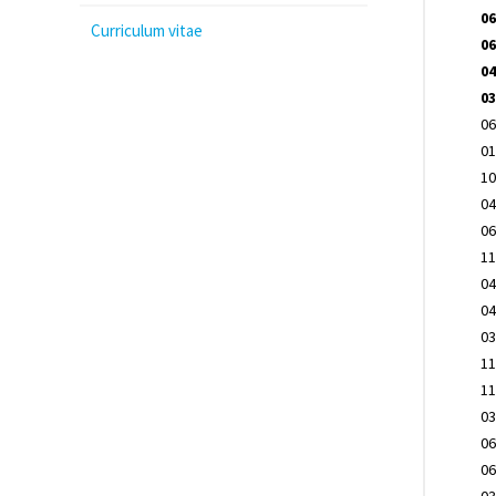
06
Curriculum vitae
06
04
03
06
01
10
04
06
11
04
04
03
11
11
03
06
06