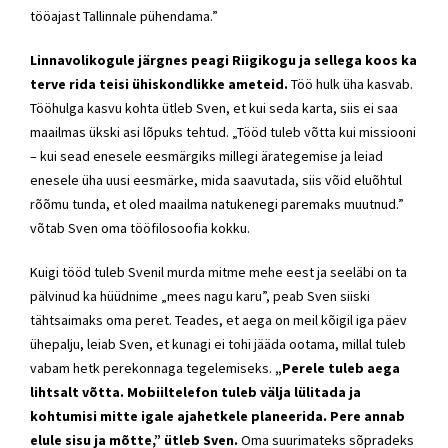
tööajast Tallinnale pühendama.”
Linnavolikogule järgnes peagi Riigikogu ja sellega koos ka
terve rida teisi ühiskondlikke ameteid.
Töö hulk üha kasvab.
Tööhulga kasvu kohta ütleb Sven, et kui seda karta, siis ei saa
maailmas ükski asi lõpuks tehtud. „Tööd tuleb võtta kui missiooni
– kui sead enesele eesmärgiks millegi ärategemise ja leiad
enesele üha uusi eesmärke, mida saavutada, siis võid eluõhtul
rõõmu tunda, et oled maailma natukenegi paremaks muutnud.”
võtab Sven oma tööfilosoofia kokku.
Kuigi tööd tuleb Svenil murda mitme mehe eest ja seeläbi on ta
pälvinud ka hüüdnime „mees nagu karu”, peab Sven siiski
tähtsaimaks oma peret. Teades, et aega on meil kõigil iga päev
ühepalju, leiab Sven, et kunagi ei tohi jääda ootama, millal tuleb
vabam hetk perekonnaga tegelemiseks.
„Perele tuleb aega
lihtsalt võtta. Mobiiltelefon tuleb välja lülitada ja
kohtumisi mitte igale ajahetkele planeerida. Pere annab
elule sisu ja mõtte,” ütleb Sven.
Oma suurimateks sõpradeks