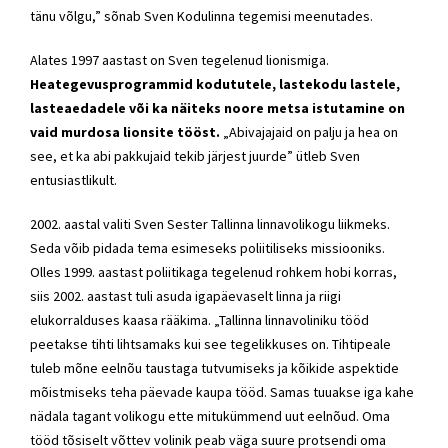
tänu võlgu,” sõnab Sven Kodulinna tegemisi meenutades.
Alates 1997 aastast on Sven tegelenud lionismiga.
Heategevusprogrammid kodututele, lastekodu lastele,
lasteaedadele või ka näiteks noore metsa istutamine on
vaid murdosa lionsite tööst.
„Abivajajaid on palju ja hea on
see, et ka abi pakkujaid tekib järjest juurde” ütleb Sven
entusiastlikult.
2002. aastal valiti Sven Sester Tallinna linnavolikogu liikmeks.
Seda võib pidada tema esimeseks poliitiliseks missiooniks.
Olles 1999. aastast poliitikaga tegelenud rohkem hobi korras,
siis 2002. aastast tuli asuda igapäevaselt linna ja riigi
elukorralduses kaasa rääkima. „Tallinna linnavoliniku tööd
peetakse tihti lihtsamaks kui see tegelikkuses on. Tihtipeale
tuleb mõne eelnõu taustaga tutvumiseks ja kõikide aspektide
mõistmiseks teha päevade kaupa tööd. Samas tuuakse iga kahe
nädala tagant volikogu ette mitukümmend uut eelnõud. Oma
tööd tõsiselt võttev volinik peab väga suure protsendi oma