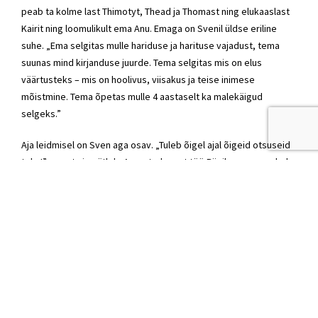
peab ta kolme last Thimotyt, Thead ja Thomast ning elukaaslast
Kairit ning loomulikult ema Anu. Emaga on Svenil üldse eriline
suhe. „Ema selgitas mulle hariduse ja harituse vajadust, tema
suunas mind kirjanduse juurde. Tema selgitas mis on elus
väärtusteks – mis on hoolivus, viisakus ja teise inimese
mõistmine. Tema õpetas mulle 4 aastaselt ka malekäigud
selgeks.”
Aja leidmisel on Sven aga osav. „Tuleb õigel ajal õigeid otsuseid
teha!” nagu ta ise ütleb. Arvestades, et töö Riigikogus on vabale
ajale laastavalt mõjunud, leiab Sven töö ja pere kõrvalt siiski
vahel mahti ka mitme hobiga tegelemiseks.
Kuigi Sven meeleldi loeb raamatuid, teeb peotantsu ja tegeleb
kalastamisega, ei saa tema puhul mingil juhul mööda minna
bridžist. Olles 1993. aastast Eesti Turniiribridžiliidu liige on ta
2001. aastast saati ka sellesama liidu president. Bridži
Olümpiamängudelgi on Sven osalenud. 2004. aastal Eesti
koondise koosseisus Istanbulis. 2005. aastal aga saavutanud
Eesti meistritiitli paarismängus.