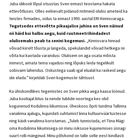
Juba ülikooli lõpul otsustas Sven ennast teostama hakata
ettevõtluses. Olles eelnevalt pidanud mitmeid olulisi ameteid ka
teistes firmades, sidus ta ennast 1993. aastal ERI Kinnisvaraga.
Tegutsedes ettevõtte pikaajalise juhina on Sven näinud
nii häid kui halbu aegu, kuid ruutmeetrihindadest
olulisemaks peab ta senini kogemusi.
„Kinnisvara hinnad
võivad kiirelt tõusta ja langeda, spekulandid võivad hetkega nii
võita kui kaotada varandusi. Olulisem on aga osata mõista
inimest, aimata tema vajadusi ning lõpuks leida tegelikult
sobivaim lahendus. Oskustega saab igal elualal ka raskeid aegu
üle elada.” kirjeldab Sven kogemuste tähtsust.
Ka ühiskondlikes tegemistes on Sven pikka aega kaasa löönud.
Juba kooliajal liitus ta nende tublide noortega kes olid
kogunenud Kodulinna liikumisse. Üheskoos õpiti tundma Tallinna
vanalinna ajalugu, kujundati suhtumist linna kultuuriväärtustesse
ning käidi vanalinna koristamas. „Tuleb tunnistada, et Tiina Mägi
oma Kodulinna liikumisega on minu isiksuse kujunemises üsnagi
suurt rolli mänginud. Minu põlvkond on talle selle eest kindlasti