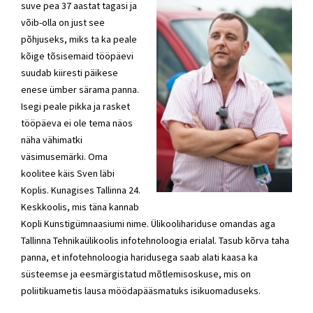
suve pea 37 aastat tagasi ja
võib-olla on just see
põhjuseks, miks ta ka peale
kõige tõsisemaid tööpäevi
suudab kiiresti päikese
enese ümber särama panna.
Isegi peale pikka ja rasket
tööpäeva ei ole tema näos
näha vähimatki
väsimusemärki. Oma
koolitee käis Sven läbi
Koplis. Kunagises Tallinna 24.
Keskkoolis, mis täna kannab
Kopli Kunstigümnaasiumi nime. Ülikoolihariduse omandas aga
Tallinna Tehnikaülikoolis infotehnoloogia erialal. Tasub kõrva taha
panna, et infotehnoloogia haridusega saab alati kaasa ka
süsteemse ja eesmärgistatud mõtlemisoskuse, mis on
poliitikuametis lausa möödapääsmatuks isikuomaduseks.