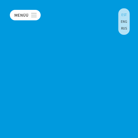
MENÜÜ
EST
ENG
RUS