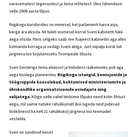
varasematest tegevustest ja tema mõtetest. Üles tähendasin
selle 2006 aasta lõpus.
Riigikogu koridorides on inimesel, kel parlamenti harva asja,
kerge ära eksida. Nii tuleb esimesel korral Sveni kabinetti tükk
aega otsida. Päris selgeks saab tee fuajeest kabinetini aga alles
kolmanda korraga ja sedagi Sveni abiga. Just niipalju kordi tuli
järgneva loo kirjutamiseks Toompeale tõusta.
Sven Sesteriga tema eluloost ja hobidest rääkimiseks pidi aga
aega hoolega planeerima.
Riigikogu istungid, komisjonide ja
töögruppide koosolekud, kohtumised ministeeriumite ja
ühiskondlike organisatsioonide esindajate ning
valijatega
. Kõige selle vahel leidsime lõpuks need kolm õhtust
aega, mil saime natuke rahulikumalt (kui lugeda neid pidevad
töökõnesid ka kell 21 rahulikuks) järgneva loo teemadel
vestelda.
Sven on sündinud keset