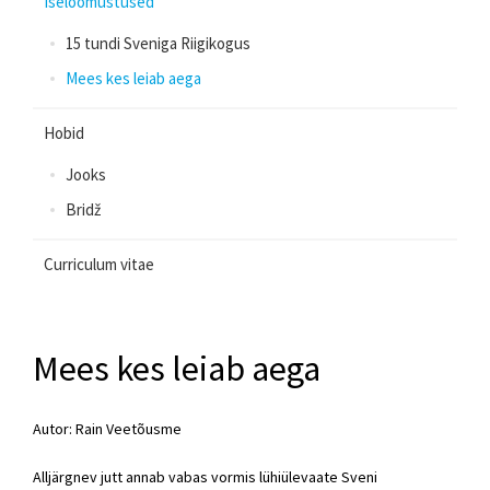
Iseloomustused
15 tundi Sveniga Riigikogus
Mees kes leiab aega
Hobid
Jooks
Bridž
Curriculum vitae
Mees kes leiab aega
Autor: Rain Veetõusme
Alljärgnev jutt annab vabas vormis lühiülevaate Sveni