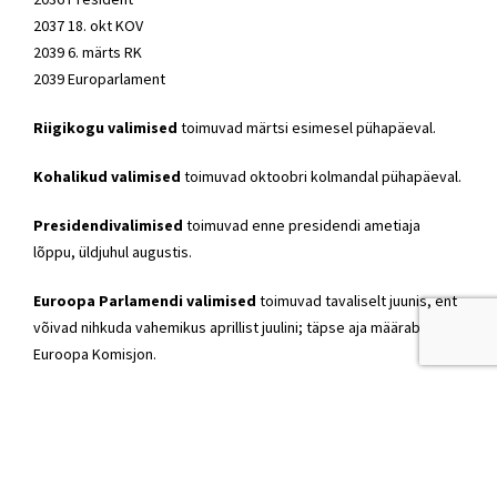
2037 18. okt KOV
2039 6. märts RK
2039 Europarlament
Riigikogu valimised
toimuvad märtsi esimesel pühapäeval.
Kohalikud valimised
toimuvad oktoobri kolmandal pühapäeval.
Presidendivalimised
toimuvad enne presidendi ametiaja
lõppu, üldjuhul augustis.
Euroopa Parlamendi valimised
toimuvad tavaliselt juunis, ent
võivad nihkuda vahemikus aprillist juulini; täpse aja määrab
Euroopa Komisjon.