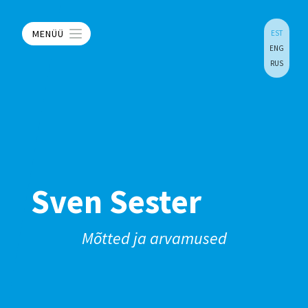
MENÜÜ
EST
ENG
RUS
Sven Sester
Mõtted ja arvamused