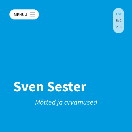
MENÜÜ
EST
ENG
RUS
Sven Sester
Mõtted ja arvamused