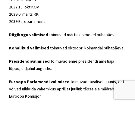
2037 18. okt KOV
2039 6. märts RK
2039 Europarlament
Riigikogu valimised
toimuvad märtsi esimesel pühapäeval.
Kohalikud valimised
toimuvad oktoobri kolmandal pühapäeval.
Presidendivalimised
toimuvad enne presidendi ametiaja
lõppu, üldjuhul augustis.
Euroopa Parlamendi valimised
toimuvad tavaliselt juunis, ent
võivad nihkuda vahemikus aprillist juulini; täpse aja määrab
Euroopa Komisjon.